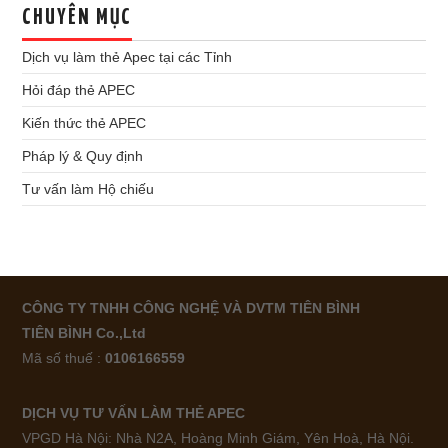
CHUYÊN MỤC
Dịch vụ làm thẻ Apec tại các Tỉnh
Hỏi đáp thẻ APEC
Kiến thức thẻ APEC
Pháp lý & Quy định
Tư vấn làm Hộ chiếu
CÔNG TY TNHH CÔNG NGHỆ VÀ DVTM TIÊN BÌNH
TIÊN BÌNH Co.,Ltd
Mã số thuế :
0106166559
DỊCH VỤ TƯ VẤN LÀM THẺ APEC
VPGD Hà Nội: Nhà N2A, Hoàng Minh Giám, Yên Hoà, Hà Nội.