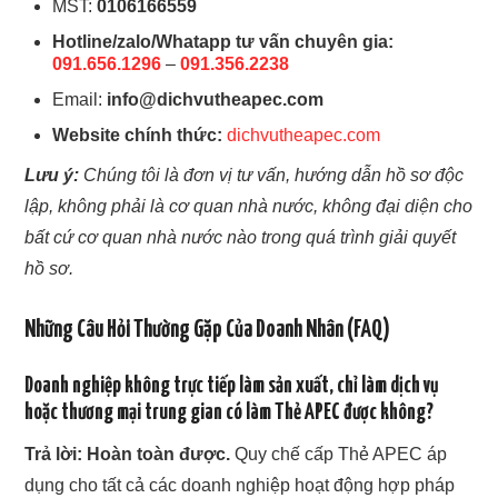
MST:
0106166559
Hotline/zalo/Whatapp tư vấn chuyên gia:
091.656.1296
–
091.356.2238
Email:
info@dichvutheapec.com
Website chính thức:
dichvutheapec.com
Lưu ý:
Chúng tôi là đơn vị tư vấn, hướng dẫn hồ sơ độc
lập, không phải là cơ quan nhà nước, không đại diện cho
bất cứ cơ quan nhà nước nào trong quá trình giải quyết
hồ sơ.
Những Câu Hỏi Thường Gặp Của Doanh Nhân (FAQ)
Doanh nghiệp không trực tiếp làm sản xuất, chỉ làm dịch vụ
hoặc thương mại trung gian có làm Thẻ APEC được không?
Trả lời:
Hoàn toàn được.
Quy chế cấp Thẻ APEC áp
dụng cho tất cả các doanh nghiệp hoạt động hợp pháp