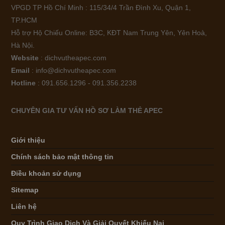
VPGD TP Hồ Chí Minh : 115/34/4 Trần Đình Xu, Quận 1,
TP.HCM
Hỗ trợ Hộ Chiếu Online: B3C, KĐT Nam Trung Yên, Yên Hoà,
Hà Nội.
Website
: dichvutheapec.com
Email
: info@dichvutheapec.com
Hotline
: 091.656.1296 - 091.356.2238
CHUYÊN GIA TƯ VẤN HỒ SƠ LÀM THẺ APEC
Giới thiệu
Chính sách bảo mật thông tin
Điều khoản sử dụng
Sitemap
Liên hệ
Quy Trình Giao Dịch Và Giải Quyết Khiếu Nại