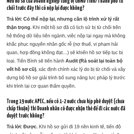
Nếu hồ sơ của Doanh nghiệp từng bị UBND Tỉnh/Thành phố từ
chối trước đây thì có nộp lại được không?
Trả lời:
Có thể nộp lại, nhưng cần lộ trình xử lý rất
thận trọng.
Khi một hồ sơ đã có lịch sử bị từ chối trên
hệ thống dữ liệu liên ngành, việc nộp lại ngay mà không
khắc phục nguyên nhân gốc rễ (nợ thuế, vi phạm hải
quan, hợp đồng không đạt…) sẽ khiến hồ sơ tiếp tục bị
loại. Tiên Bình sẽ tiến hành
Audit (Rà soát lại toàn bộ
vết hồ sơ cũ)
, xác định chính xác lý do bị từ chối và xây
dựng bộ hồ sơ giải trình bổ sung năng lực pháp lý trước
khi trình lại cơ quan thẩm quyền.
Trong 19 nước APEC, nếu có 1-2 nước chưa kịp phê duyệt (chưa
chấp thuận) thì Doanh nhân có được nhận thẻ để đi các nước đã
duyệt trước không?
Trả lời:
Được.
Khi hồ sơ gửi đi 19 nền kinh tế, tiến độ