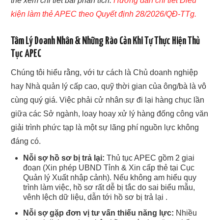
thể xem chi tiết bài phân tích:
Hướng dẫn chi tiết Điều
kiện làm thẻ APEC theo Quyết định 28/2026/QĐ-TTg.
Tâm Lý Doanh Nhân & Những Rào Cản Khi Tự Thực Hiện Thủ
Tục APEC
Chúng tôi hiểu rằng, với tư cách là Chủ doanh nghiệp
hay Nhà quản lý cấp cao, quỹ thời gian của ông/bà là vô
cùng quý giá. Việc phải cử nhân sự đi lại hàng chục lần
giữa các Sở ngành, loay hoay xử lý hàng đống công văn
giải trình phức tạp là một sự lãng phí nguồn lực không
đáng có.
Nỗi sợ hồ sơ bị trả lại:
Thủ tục APEC gồm 2 giai
đoạn (Xin phép UBND Tỉnh & Xin cấp thẻ tại Cục
Quản lý Xuất nhập cảnh). Nếu không am hiểu quy
trình làm việc, hồ sơ rất dễ bị tắc do sai biểu mẫu,
vênh lệch dữ liệu, dẫn tới hồ sơ bị trả lại .
Nỗi sợ gặp đơn vị tư vấn thiếu năng lực:
Nhiều