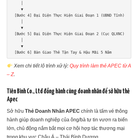
     │

     ▼

  [Bước 4] Đại Diện Thực Hiện Giai Đoạn 1 (UBND Tỉnh)

     │

     ▼

  [Bước 5] Đại Diện Thực Hiện Giai Đoạn 2 (Cục QLXNC)

     │

     ▼

  [Bước 6] Bàn Giao Thẻ Tận Tay & Hậu Mãi 5 Năm
Xem chi tiết lộ trình xử lý:
Quy trình làm thẻ APEC từ A
– Z
.
Tiên Bình Co., Ltd đồng hành cùng doanh nhân để sở hữu thẻ
Apec
Sở hữu
Thẻ Doanh Nhân APEC
chính là tấm vé thông
hành giúp doanh nghiệp của ông/bà tự tin vươn ra biển
lớn, chủ động nắm bắt mọi cơ hội hợp tác thương mại
trong khu vực Châu Á – Thái Bình Dương.