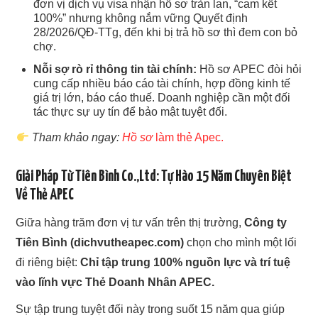
đơn vị dịch vụ visa nhận hồ sơ tràn lan, “cam kết
100%” nhưng không nắm vững Quyết định
28/2026/QĐ-TTg, đến khi bị trả hồ sơ thì đem con bỏ
chợ.
Nỗi sợ rò rỉ thông tin tài chính:
Hồ sơ APEC đòi hỏi
cung cấp nhiều báo cáo tài chính, hợp đồng kinh tế
giá trị lớn, báo cáo thuế. Doanh nghiệp cần một đối
tác thực sự uy tín để bảo mật tuyệt đối.
Tham khảo ngay:
Hồ sơ
làm thẻ Apec.
Giải Pháp Từ Tiên Bình Co.,Ltd: Tự Hào 15 Năm Chuyên Biệt
Về Thẻ APEC
Giữa hàng trăm đơn vị tư vấn trên thị trường,
Công ty
Tiên Bình (dichvutheapec.com)
chọn cho mình một lối
đi riêng biệt:
Chỉ tập trung 100% nguồn lực và trí tuệ
vào lĩnh vực Thẻ Doanh Nhân APEC.
Sự tập trung tuyệt đối này trong suốt 15 năm qua giúp