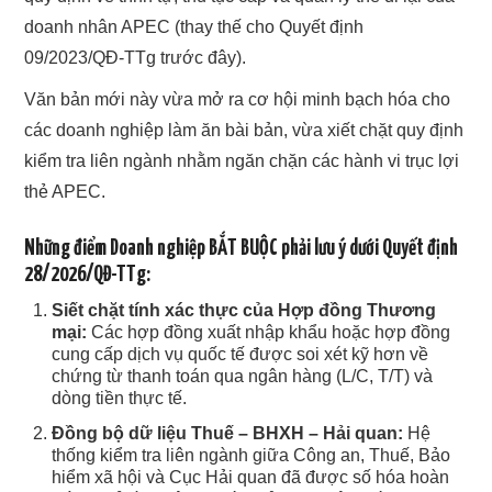
doanh nhân APEC (thay thế cho Quyết định
09/2023/QĐ-TTg trước đây).
Văn bản mới này vừa mở ra cơ hội minh bạch hóa cho
các doanh nghiệp làm ăn bài bản, vừa xiết chặt quy định
kiểm tra liên ngành nhằm ngăn chặn các hành vi trục lợi
thẻ APEC.
Những điểm Doanh nghiệp BẮT BUỘC phải lưu ý dưới Quyết định
28/2026/QĐ-TTg:
Siết chặt tính xác thực của Hợp đồng Thương
mại:
Các hợp đồng xuất nhập khẩu hoặc hợp đồng
cung cấp dịch vụ quốc tế được soi xét kỹ hơn về
chứng từ thanh toán qua ngân hàng (L/C, T/T) và
dòng tiền thực tế.
Đồng bộ dữ liệu Thuế – BHXH – Hải quan:
Hệ
thống kiểm tra liên ngành giữa Công an, Thuế, Bảo
hiểm xã hội và Cục Hải quan đã được số hóa hoàn