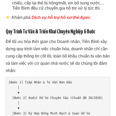
chiếu, cấp lại thẻ bị hỏng/mất, xin bổ sung nước…
Tiên Bình đều cử chuyên gia hỗ trợ xử lý tức thì.
Khám phá
Dịch vụ hỗ trợ hồ sơ thẻ Apec
.
Quy Trình Tư Vấn & Triển Khai Chuyên Nghiệp 6 Bước
Để tối ưu hóa thời gian cho Doanh nhân, Tiên Bình xây
dựng quy trình làm việc chuẩn hóa, doanh nhân chỉ cần
cung cấp thông tin cốt lõi, toàn bộ khâu chuẩn bị văn bản
và làm việc với cơ quan nhà nước sẽ do chúng tôi đảm
nhận:
[Bước 1] Tiếp Nhận & Tư Vấn Ban Đầu

     │

     ▼

  [Bước 2] Audit Hồ Sơ Chuyên Sâu (Chuẩn QĐ 28/2026)

     │

     ▼

  [Bước 3] Ký Hợp Đồng Minh Bạch & Soạn Hồ Sơ
