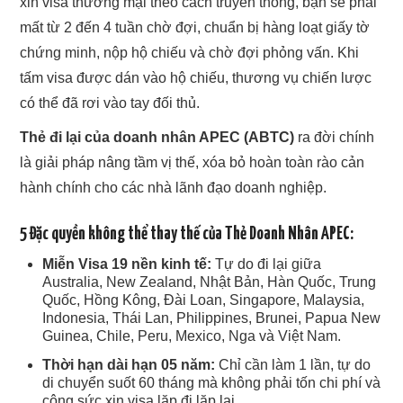
xin visa thương mại theo cách truyền thống, bạn sẽ phải
mất từ 2 đến 4 tuần chờ đợi, chuẩn bị hàng loạt giấy tờ
chứng minh, nộp hộ chiếu và chờ đợi phỏng vấn. Khi
tấm visa được dán vào hộ chiếu, thương vụ chiến lược
có thể đã rơi vào tay đối thủ.
Thẻ đi lại của doanh nhân APEC (ABTC)
ra đời chính
là giải pháp nâng tầm vị thế, xóa bỏ hoàn toàn rào cản
hành chính cho các nhà lãnh đạo doanh nghiệp.
5 Đặc quyền không thể thay thế của Thẻ Doanh Nhân APEC:
Miễn Visa 19 nền kinh tế:
Tự do đi lại giữa
Australia, New Zealand, Nhật Bản, Hàn Quốc, Trung
Quốc, Hồng Kông, Đài Loan, Singapore, Malaysia,
Indonesia, Thái Lan, Philippines, Brunei, Papua New
Guinea, Chile, Peru, Mexico, Nga và Việt Nam.
Thời hạn dài hạn 05 năm:
Chỉ cần làm 1 lần, tự do
di chuyển suốt 60 tháng mà không phải tốn chi phí và
công sức xin visa lặp đi lặp lại.