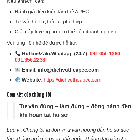
Nếu anh/chị cần:
Đánh giá điều kiện làm thẻ APEC
Tư vấn hồ sơ, thủ tục phù hợp
Giải đáp trường hợp cụ thể của doanh nghiệp
Vui lòng liên hệ để được hỗ trợ:
Hotline/Zalo/Whatapp (24/7):
091.656.1296
–
091.356.2238
Email:
info@dichvutheapec.com
Website:
https://dichvutheapec.com
Cam kết của chúng tôi
Tư vấn đúng – làm đúng – đồng hành đến
khi hoàn tất hồ sơ
Lưu ý : Chúng tôi là đơn vị tư vấn hướng dẫn hồ sơ độc
lập, không phải cơ quan nhà nước, không đại diện cho