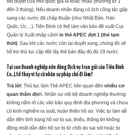
xét duyệt của mỗi quốc gia là khác nhau (thường từ 1
đến 3 tháng). Nếu doanh nhân đang có lịch công tác gấp
sang các nước đã chấp thuận (như Nhật Bản, Hàn
Quốc, Úc…), Tiên Bình có thể làm văn bản đề xuất Cục
Quản lý Xuất nhập cảnh
in thẻ APEC đợt 1 (thẻ tạm
thời)
. Sau khi các nước còn lại duyệt xong, chúng tôi sẽ
hỗ trợ thủ tục cấp đổi lấy thẻ bản đầy đủ đủ 19 nước.
Tại sao Doanh nghiệp nên dùng Dịch vụ trọn gói của Tiên Bình
Co.,Ltd thay vì tự cử nhân sự pháp chế đi làm?
Trả lời:
Thủ tục làm Thẻ APEC liên quan đến
nhiều cơ
quan thẩm địn
h. Nhân sự nội bộ doanh nghiệp thường
không nắm rõ các văn bản quy định địa phương và chưa
có kinh nghiệm ra soát, hoàn thiện hồ sơ. Việc tự làm dễ
dẫn đến tình trạng hồ sơ bị sai, thiếu, thông tin không
đồng nhất dẫn đến hồ sơ bị từ chối do sai sót hoặc bị