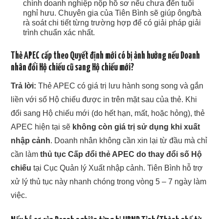
chính doanh nghiệp nộp hồ sơ nếu chưa đến tuổi
nghỉ hưu. Chuyên gia của Tiên Bình sẽ giúp ông/bà
rà soát chi tiết từng trường hợp để có giải pháp giải
trình chuẩn xác nhất.
Thẻ APEC cấp theo Quyết định mới có bị ảnh hưởng nếu Doanh
nhân đổi Hộ chiếu cũ sang Hộ chiếu mới?
Trả lời:
Thẻ APEC có giá trị lưu hành song song và gắn
liền với số Hộ chiếu được in trên mặt sau của thẻ. Khi
đổi sang Hộ chiếu mới (do hết hạn, mất, hoặc hỏng), thẻ
APEC hiện tại sẽ
không còn giá trị sử dụng khi xuất
nhập cảnh
. Doanh nhân không cần xin lại từ đầu mà chỉ
cần làm
thủ tục Cấp đổi thẻ APEC do thay đổi số Hộ
chiếu
tại Cục Quản lý Xuất nhập cảnh. Tiên Bình hỗ trợ
xử lý thủ tục này nhanh chóng trong vòng 5 – 7 ngày làm
việc.