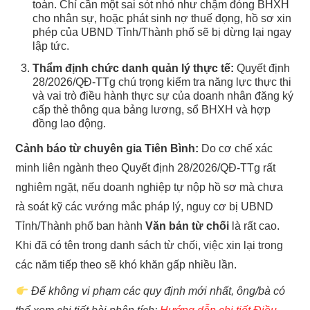
toàn. Chỉ cần một sai sót nhỏ như chậm đóng BHXH
cho nhân sự, hoặc phát sinh nợ thuế đọng, hồ sơ xin
phép của UBND Tỉnh/Thành phố sẽ bị dừng lại ngay
lập tức.
Thẩm định chức danh quản lý thực tế:
Quyết định
28/2026/QĐ-TTg chú trọng kiểm tra năng lực thực thi
và vai trò điều hành thực sự của doanh nhân đăng ký
cấp thẻ thông qua bảng lương, sổ BHXH và hợp
đồng lao động.
Cảnh báo từ chuyên gia Tiên Bình:
Do cơ chế xác
minh liên ngành theo Quyết định 28/2026/QĐ-TTg rất
nghiêm ngặt, nếu doanh nghiệp tự nộp hồ sơ mà chưa
rà soát kỹ các vướng mắc pháp lý, nguy cơ bị UBND
Tỉnh/Thành phố ban hành
Văn bản từ chối
là rất cao.
Khi đã có tên trong danh sách từ chối, việc xin lại trong
các năm tiếp theo sẽ khó khăn gấp nhiều lần.
Để không vi phạm các quy định mới nhất, ông/bà có