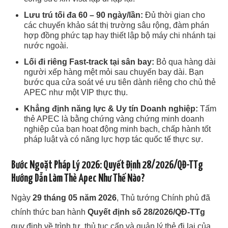
Lưu trú tối đa 60 – 90 ngày/lần:
Đủ thời gian cho
các chuyến khảo sát thị trường sâu rộng, đàm phán
hợp đồng phức tạp hay thiết lập bộ máy chi nhánh tại
nước ngoài.
Lối đi riêng Fast-track tại sân bay:
Bỏ qua hàng dài
người xếp hàng mệt mỏi sau chuyến bay dài. Bạn
bước qua cửa soát vé ưu tiên dành riêng cho chủ thẻ
APEC như một VIP thực thụ.
Khẳng định năng lực & Uy tín Doanh nghiệp:
Tấm
thẻ APEC là bằng chứng vàng chứng minh doanh
nghiệp của bạn hoạt động minh bạch, chấp hành tốt
pháp luật và có năng lực hợp tác quốc tế thực sự.
Bước Ngoặt Pháp Lý 2026: Quyết Định 28/2026/QĐ-TTg
Hướng Dẫn Làm Thẻ Apec Như Thế Nào?
Ngày
29 tháng 05 năm 2026
, Thủ tướng Chính phủ đã
chính thức ban hành
Quyết định số 28/2026/QĐ-TTg
quy định về trình tự, thủ tục cấp và quản lý thẻ đi lại của