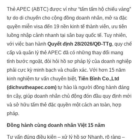
Thẻ APEC (ABTC) được ví như “tấm tấm hộ chiếu vàng”
TƯ VẤN THẺ APEC
tự do di chuyển cho cộng đồng doanh nhân, mở ra đặc
quyền miễn visa đến 19 nền kinh tế thành viên, ưu tiên
TƯ VẤN THẺ APEC CÁC TỈNH
luồng nhập cảnh nhanh tại sân bay quốc tế. Tuy nhiên,
với việc ban hành
Quyết định 28/2026/QĐ-TTg
, quy chế
BẢNG PHÍ
cấp và quản lý thẻ APEC đã có những thay đổi mang
KIẾN THỨC THẺ APEC
tính bước ngoặt, đòi hỏi hồ sơ pháp lý của doanh nghiệp
phải cực kỳ minh bạch và chuẩn xác. Với hơn 15 năm
TƯ VẤN HỘ CHIẾU
kinh nghiệm tư vấn chuyên biệt,
Tiên Bình Co.,Ltd
(dichvutheapec.com)
tự hào là người đồng hành đáng
LIÊN HỆ
tin cậy, giúp doanh nhân chủ động đón đầu quy định mới
và sở hữu tấm thẻ đặc quyền một cách an toàn, hợp
pháp.
Đồng hành cùng doanh nhân Việt 15 năm
Tư vấn đúng điều kiện – xử lý hồ sơ Nhanh, rõ ràng –