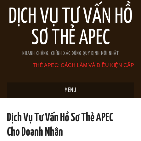
DỊCH VỤ TƯ VẤN HỒ
SƠ THẺ APEC
NHANH CHÓNG, CHÍNH XÁC ĐÚNG QUY ĐỊNH MỚI NHẤT
THẺ APEC: CÁCH LÀM VÀ ĐIỀU KIỆN CẤP
MENU
TRANG CHỦ
Dịch Vụ Tư Vấn Hồ Sơ Thẻ APEC
GIỚI THIỆU
Cho Doanh Nhân
THẺ APEC