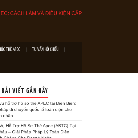
EC: CÁCH LÀM VÀ ĐIỀU KIỆN CẤP
HỨC THẺ APEC
TƯ VẤN HỘ CHIẾU
 BÀI VIẾT GẦN ĐÂY
vụ hỗ trợ hồ sơ thẻ APEC tại Điện Biên:
pháp di chuyển quốc tế toàn diện cho
h nhân
 Vụ Hỗ Trợ Hồ Sơ Thẻ Apec (ABTC) Tại
Châu – Giải Pháp Pháp Lý Toàn Diện