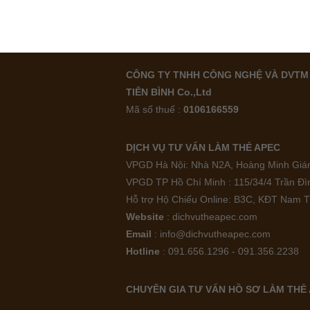
CÔNG TY TNHH CÔNG NGHỆ VÀ DVTM 
TIÊN BÌNH Co.,Ltd
Mã số thuế :
0106166559
DỊCH VỤ TƯ VẤN LÀM THẺ APEC
VPGD Hà Nội: Nhà N2A, Hoàng Minh Giám
VPGD TP Hồ Chí Minh : 115/34/4 Trần Đ
Hỗ trợ Hộ Chiếu Online: B3C, KĐT Nam T
Website
: dichvutheapec.com
Email
: info@dichvutheapec.com
Hotline
: 091.656.1296 - 091.356.2238
CHUYÊN GIA TƯ VẤN HỒ SƠ LÀM THẺ