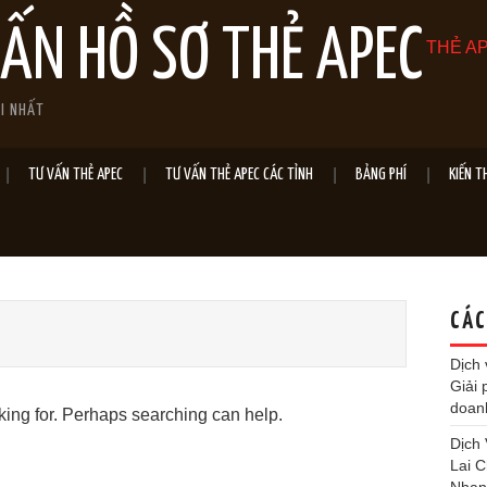
VẤN HỒ SƠ THẺ APEC
THẺ AP
ỚI NHẤT
TƯ VẤN THẺ APEC
TƯ VẤN THẺ APEC CÁC TỈNH
BẢNG PHÍ
KIẾN T
CÁC
Dịch 
Giải 
doan
oking for. Perhaps searching can help.
Dịch
Lai 