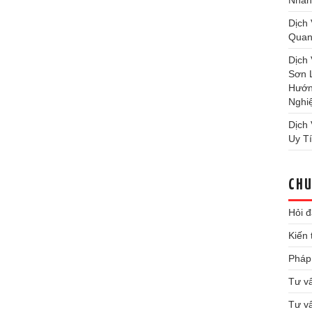
Nhan
Dịch
Quan
Dịch
Sơn 
Hướn
Nghi
Dịch
Uy T
CHU
Hỏi 
Kiến
Pháp 
Tư vấ
Tư v