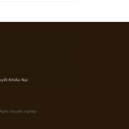
uyết Khiếu Nại
ẻ Apec chuyên nghiệp