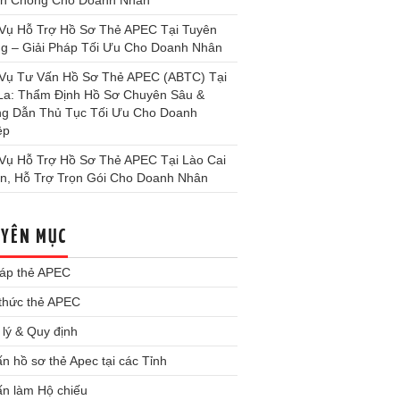
h Chóng Cho Doanh Nhân
 Vụ Hỗ Trợ Hồ Sơ Thẻ APEC Tại Tuyên
g – Giải Pháp Tối Ưu Cho Doanh Nhân
 Vụ Tư Vấn Hồ Sơ Thẻ APEC (ABTC) Tại
La: Thẩm Định Hồ Sơ Chuyên Sâu &
g Dẫn Thủ Tục Tối Ưu Cho Doanh
ệp
 Vụ Hỗ Trợ Hồ Sơ Thẻ APEC Tại Lào Cai
ín, Hỗ Trợ Trọn Gói Cho Doanh Nhân
YÊN MỤC
đáp thẻ APEC
 thức thẻ APEC
lý & Quy định
n hồ sơ thẻ Apec tại các Tỉnh
ấn làm Hộ chiếu