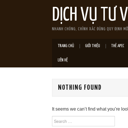
DỊCH VỤ TƯ 
NHANH CHÓNG, CHÍNH XÁC ĐÚNG QUY ĐỊNH M
TRANG CHỦ
GIỚI THIỆU
THẺ APEC
LIÊN HỆ
NOTHING FOUND
It seems we can’t find what you’re lo
Search
for: