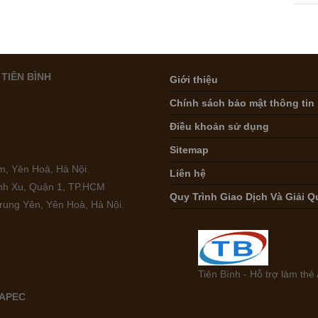
TIÊN BÌNH
Giới thiệu
Chính sách bảo mật thông tin
Điều khoản sử dụng
Sitemap
, Yên Hoà, Hà Nội.
Liên hệ
ình Xu, Quận 1, TP.HCM
Quy Trình Giao Dịch Và Giải Q
rung Yên, Yên Hoà, Hà Nội.
Tiên Bình - Hỗ trợ làm th
 APEC