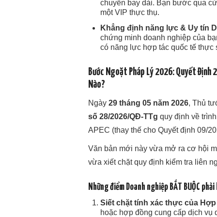
chuyến bay dài. Bạn bước qua cử
một VIP thực thụ.
Khẳng định năng lực & Uy tín 
chứng minh doanh nghiệp của bạn
có năng lực hợp tác quốc tế thực 
Bước Ngoặt Pháp Lý 2026: Quyết Định
Nào?
Ngày
29 tháng 05 năm 2026
, Thủ t
số 28/2026/QĐ-TTg
quy định về trình
APEC (thay thế cho Quyết định 09/2
Văn bản mới này vừa mở ra cơ hội m
vừa xiết chặt quy định kiểm tra liên
Những điểm Doanh nghiệp BẮT BUỘC phải 
Siết chặt tính xác thực của H
hoặc hợp đồng cung cấp dịch vụ q