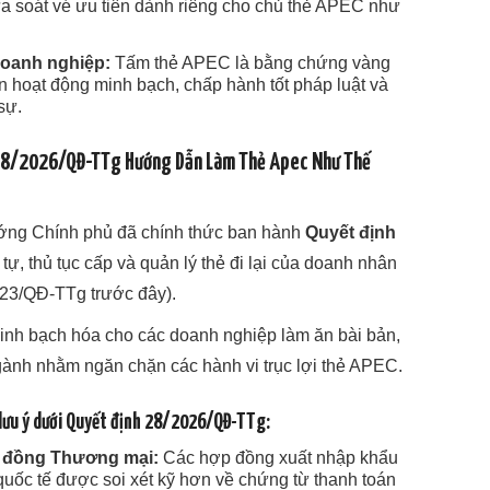
a soát vé ưu tiên dành riêng cho chủ thẻ APEC như
Doanh nghiệp:
Tấm thẻ APEC là bằng chứng vàng
 hoạt động minh bạch, chấp hành tốt pháp luật và
sự.
 28/2026/QĐ-TTg Hướng Dẫn Làm Thẻ Apec Như Thế
ướng Chính phủ đã chính thức ban hành
Quyết định
 tự, thủ tục cấp và quản lý thẻ đi lại của doanh nhân
023/QĐ-TTg trước đây).
inh bạch hóa cho các doanh nghiệp làm ăn bài bản,
 ngành nhằm ngăn chặn các hành vi trục lợi thẻ APEC.
lưu ý dưới Quyết định 28/2026/QĐ-TTg:
ợp đồng Thương mại:
Các hợp đồng xuất nhập khẩu
uốc tế được soi xét kỹ hơn về chứng từ thanh toán