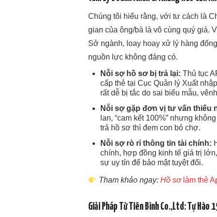
Chúng tôi hiểu rằng, với tư cách là 
gian của ông/bà là vô cùng quý giá. V
Sở ngành, loay hoay xử lý hàng đống 
nguồn lực không đáng có.
Nỗi sợ hồ sơ bị trả lại:
Thủ tục A
cấp thẻ tại Cục Quản lý Xuất nhập
rất dễ bị tắc do sai biểu mẫu, vênh 
Nỗi sợ gặp đơn vị tư vấn thiếu 
lan, “cam kết 100%” nhưng không
trả hồ sơ thì đem con bỏ chợ.
Nỗi sợ rò rỉ thông tin tài chính:
H
chính, hợp đồng kinh tế giá trị lớ
sự uy tín để bảo mật tuyệt đối.
Tham khảo ngay:
Hồ sơ
làm thẻ A
Giải Pháp Từ Tiên Bình Co.,Ltd: Tự Hào