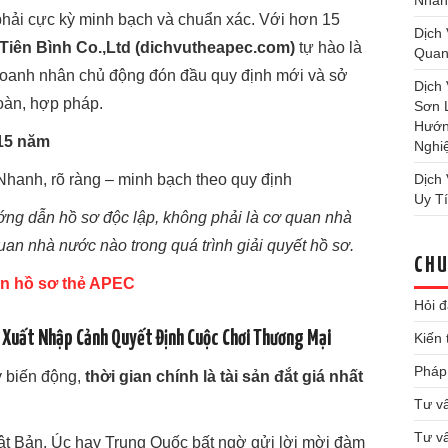
Nhan
phải cực kỳ minh bạch và chuẩn xác. Với hơn 15
Dịch
Tiên Bình Co.,Ltd (dichvutheapec.com)
tự hào là
Quan
doanh nhân chủ động đón đầu quy định mới và sở
Dịch
oàn, hợp pháp.
Sơn 
Hướn
15 năm
Nghi
Nhanh, rõ ràng – minh bạch theo quy định
Dịch
Uy T
ướng dẫn hồ sơ độc lập, không phải là cơ quan nhà
uan nhà nước nào trong quá trình giải quyết hồ sơ.
CHU
ấn hồ sơ thẻ APEC
Hỏi 
ộ Xuất Nhập Cảnh Quyết Định Cuộc Chơi Thương Mại
Kiến
Pháp 
y biến động,
thời gian chính là tài sản đắt giá nhất
Tư vấ
Tư v
hật Bản, Úc hay Trung Quốc bất ngờ gửi lời mời đàm