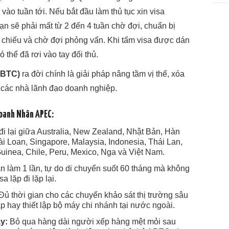
vào tuần tới. Nếu bắt đầu làm thủ tục xin visa
ạn sẽ phải mất từ 2 đến 4 tuần chờ đợi, chuẩn bị
ộ chiếu và chờ đợi phỏng vấn. Khi tấm visa được dán
 thể đã rơi vào tay đối thủ.
ABTC)
ra đời chính là giải pháp nâng tầm vị thế, xóa
 các nhà lãnh đạo doanh nghiệp.
Doanh Nhân APEC:
i lại giữa Australia, New Zealand, Nhật Bản, Hàn
 Loan, Singapore, Malaysia, Indonesia, Thái Lan,
uinea, Chile, Peru, Mexico, Nga và Việt Nam.
n làm 1 lần, tự do di chuyển suốt 60 tháng mà không
a lặp đi lặp lại.
Đủ thời gian cho các chuyến khảo sát thị trường sâu
 hay thiết lập bộ máy chi nhánh tại nước ngoài.
ay:
Bỏ qua hàng dài người xếp hàng mệt mỏi sau