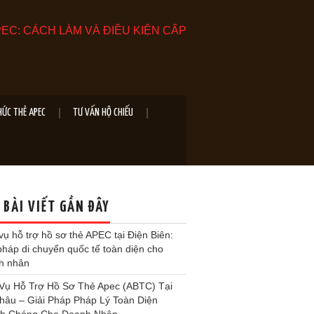
EC: CÁCH LÀM VÀ ĐIỀU KIỆN CẤP
HỨC THẺ APEC
TƯ VẤN HỘ CHIẾU
 BÀI VIẾT GẦN ĐÂY
vụ hỗ trợ hồ sơ thẻ APEC tại Điện Biên:
pháp di chuyển quốc tế toàn diện cho
h nhân
 Vụ Hỗ Trợ Hồ Sơ Thẻ Apec (ABTC) Tại
Châu – Giải Pháp Pháp Lý Toàn Diện