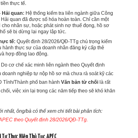
iền thực tế.
 Hải quan:
Hệ thống kiểm tra liên ngành giữa Công
 Hải quan đã được số hóa hoàn toàn. Chỉ cần một
cho nhân sự, hoặc phát sinh nợ thuế đọng, hồ sơ
 sẽ bị dừng lại ngay lập tức.
hực tế:
Quyết định 28/2026/QĐ-TTg chú trọng kiểm
điều hành thực sự của doanh nhân đăng ký cấp thẻ
và hợp đồng lao động.
Do cơ chế xác minh liên ngành theo Quyết định
 doanh nghiệp tự nộp hồ sơ mà chưa rà soát kỹ các
D Tỉnh/Thành phố ban hành
Văn bản từ chối
là rất
chối, việc xin lại trong các năm tiếp theo sẽ khó khăn
nhất, ông/bà có thể xem chi tiết bài phân tích:
ẻ APEC theo Quyết định 28/2026/QĐ-TTg.
 Tự Thực Hiện Thủ Tục APEC