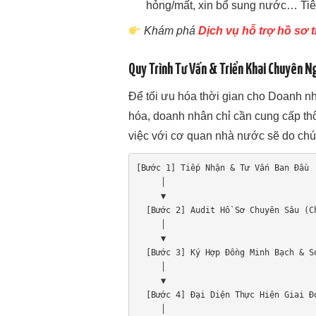
hỏng/mất, xin bổ sung nước… Tiên 
Khám phá
Dịch vụ hỗ trợ hồ sơ 
Quy Trình Tư Vấn & Triển Khai Chuyên N
Để tối ưu hóa thời gian cho Doanh nh
hóa, doanh nhân chỉ cần cung cấp thôn
việc với cơ quan nhà nước sẽ do chú
[Bước 1] Tiếp Nhận & Tư Vấn Ban Đầu

     │

     ▼

  [Bước 2] Audit Hồ Sơ Chuyên Sâu (Chuẩn QĐ 28/2026)

     │

     ▼

  [Bước 3] Ký Hợp Đồng Minh Bạch & Soạn Hồ Sơ

     │

     ▼

  [Bước 4] Đại Diện Thực Hiện Giai Đoạn 1 (UBND Tỉnh)

     │
