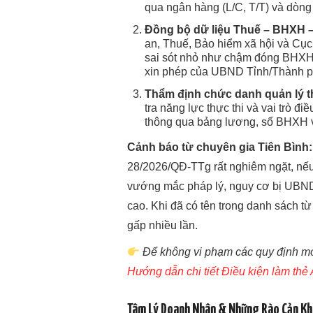
qua ngân hàng (L/C, T/T) và dòng t
Đồng bộ dữ liệu Thuế – BHXH –
an, Thuế, Bảo hiểm xã hội và Cục
sai sót nhỏ như chậm đóng BHXH 
xin phép của UBND Tỉnh/Thành phố
Thẩm định chức danh quản lý t
tra năng lực thực thi và vai trò 
thông qua bảng lương, sổ BHXH 
Cảnh báo từ chuyên gia Tiên Bình:
28/2026/QĐ-TTg rất nghiêm ngặt, nếu
vướng mắc pháp lý, nguy cơ bị UBN
cao. Khi đã có tên trong danh sách từ 
gấp nhiều lần.
Để không vi phạm các quy định mới 
Hướng dẫn chi tiết Điều kiện làm th
Tâm Lý Doanh Nhân & Những Rào Cản Khi