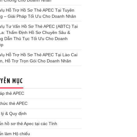
h Chóng Cho Doanh Nhân
 Vụ Hỗ Trợ Hồ Sơ Thẻ APEC Tại Tuyên
g – Giải Pháp Tối Ưu Cho Doanh Nhân
 Vụ Tư Vấn Hồ Sơ Thẻ APEC (ABTC) Tại
La: Thẩm Định Hồ Sơ Chuyên Sâu &
g Dẫn Thủ Tục Tối Ưu Cho Doanh
ệp
 Vụ Hỗ Trợ Hồ Sơ Thẻ APEC Tại Lào Cai
ín, Hỗ Trợ Trọn Gói Cho Doanh Nhân
YÊN MỤC
đáp thẻ APEC
 thức thẻ APEC
lý & Quy định
n hồ sơ thẻ Apec tại các Tỉnh
ấn làm Hộ chiếu