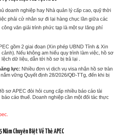
Chủ doanh nghiệp hay Nhà quản lý cấp cao, quỹ thời
iệc phải cử nhân sự đi lại hàng chục lần giữa các
công văn giải trình phức tạp là một sự lãng phí
PEC gồm 2 giai đoạn (Xin phép UBND Tỉnh & Xin
 cảnh). Nếu không am hiểu quy trình làm việc, hồ sơ
lệch dữ liệu, dẫn tới hồ sơ bị trả lại .
năng lực:
Nhiều đơn vị dịch vụ visa nhận hồ sơ tràn
 nắm vững Quyết định 28/2026/QĐ-TTg, đến khi bị
ồ sơ APEC đòi hỏi cung cấp nhiều báo cáo tài
n, báo cáo thuế. Doanh nghiệp cần một đối tác thực
pec.
 15 Năm Chuyên Biệt Về Thẻ APEC