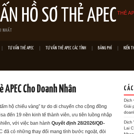
VẤN HỒ SƠ THẺ APEC
THẺ AP
ỚI NHẤT
TƯ VẤN THẺ APEC
TƯ VẤN THẺ APEC CÁC TỈNH
BẢNG PHÍ
KIẾN T
hẻ APEC Cho Doanh Nhân
CÁC
Dịch 
ấm hộ chiếu vàng” tự do di chuyển cho cộng đồng
Giải 
doan
a đến 19 nền kinh tế thành viên, ưu tiên luồng nhập
Dịch
nhiên, với việc ban hành
Quyết định 28/2026/QĐ-
Lai 
C đã có những thay đổi mang tính bước ngoặt, đòi