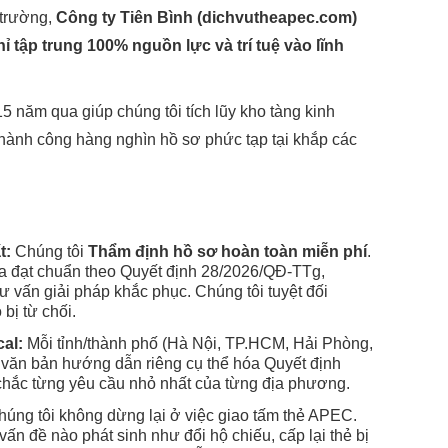
 trường,
Công ty Tiên Bình (dichvutheapec.com)
ỉ tập trung 100% nguồn lực và trí tuệ vào lĩnh
15 năm qua giúp chúng tôi tích lũy kho tàng kinh
thành công hàng nghìn hồ sơ phức tạp tại khắp các
t:
Chúng tôi
Thẩm định hồ sơ hoàn toàn miễn phí
.
 đạt chuẩn theo Quyết định 28/2026/QĐ-TTg,
tư vấn giải pháp khắc phục. Chúng tôi tuyệt đối
bị từ chối.
cal:
Mỗi tỉnh/thành phố (Hà Nội, TP.HCM, Hải Phòng,
ăn bản hướng dẫn riêng cụ thể hóa Quyết định
hắc từng yêu cầu nhỏ nhất của từng địa phương.
úng tôi không dừng lại ở việc giao tấm thẻ APEC.
vấn đề nào phát sinh như đổi hộ chiếu, cấp lại thẻ bị