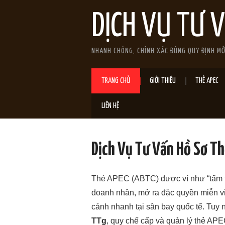
DỊCH VỤ TƯ 
NHANH CHÓNG, CHÍNH XÁC ĐÚNG QUY ĐỊNH M
TRANG CHỦ
GIỚI THIỆU
THẺ APEC
LIÊN HỆ
Dịch Vụ Tư Vấn Hồ Sơ T
Thẻ APEC (ABTC) được ví như “tấm t
doanh nhân, mở ra đặc quyền miễn vis
cảnh nhanh tại sân bay quốc tế. Tuy 
TTg
, quy chế cấp và quản lý thẻ APE