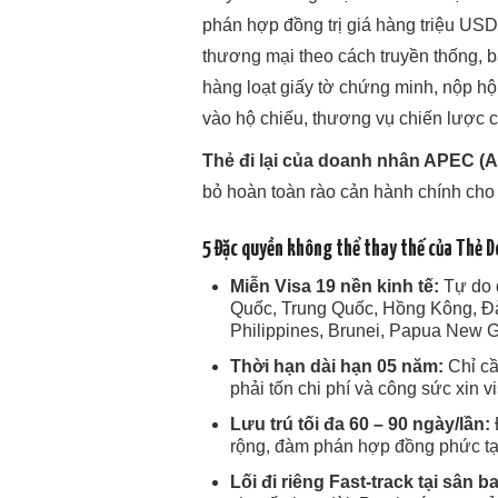
phán hợp đồng trị giá hàng triệu USD 
thương mại theo cách truyền thống, b
hàng loạt giấy tờ chứng minh, nộp h
vào hộ chiếu, thương vụ chiến lược có
Thẻ đi lại của doanh nhân APEC (
bỏ hoàn toàn rào cản hành chính cho
5 Đặc quyền không thể thay thế của Thẻ 
Miễn Visa 19 nền kinh tế:
Tự do đ
Quốc, Trung Quốc, Hồng Kông, Đài
Philippines, Brunei, Papua New G
Thời hạn dài hạn 05 năm:
Chỉ cầ
phải tốn chi phí và công sức xin vis
Lưu trú tối đa 60 – 90 ngày/lần:
rộng, đàm phán hợp đồng phức tạp
Lối đi riêng Fast-track tại sân b