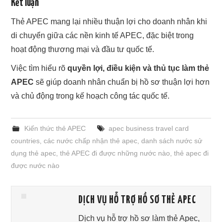
Kết luận
Thẻ APEC mang lại nhiều thuận lợi cho doanh nhân khi
di chuyển giữa các nền kinh tế APEC, đặc biệt trong
hoạt động thương mại và đầu tư quốc tế.
Việc tìm hiểu rõ
quyền lợi, điều kiện và thủ tục làm thẻ
APEC
sẽ giúp doanh nhân chuẩn bị hồ sơ thuận lợi hơn
và chủ động trong kế hoạch công tác quốc tế.
Kiến thức thẻ APEC
apec business travel card
countries
,
các nước chấp nhận thẻ apec
,
danh sách nước sử
dụng thẻ apec
,
thẻ APEC đi được những nước nào
,
thẻ apec đi
được nước nào
DỊCH VỤ HỖ TRỢ HỒ SƠ THẺ APEC
Dịch vụ hỗ trợ hồ sơ làm thẻ Apec,