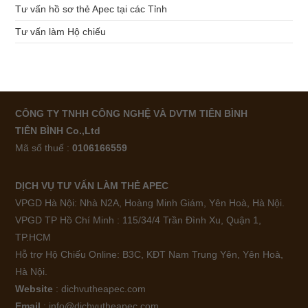
Tư vấn hồ sơ thẻ Apec tại các Tỉnh
Tư vấn làm Hộ chiếu
CÔNG TY TNHH CÔNG NGHỆ VÀ DVTM TIÊN BÌNH
TIÊN BÌNH Co.,Ltd
Mã số thuế :
0106166559
DỊCH VỤ TƯ VẤN LÀM THẺ APEC
VPGD Hà Nội: Nhà N2A, Hoàng Minh Giám, Yên Hoà, Hà Nội.
VPGD TP Hồ Chí Minh : 115/34/4 Trần Đình Xu, Quận 1,
TP.HCM
Hỗ trợ Hộ Chiếu Online: B3C, KĐT Nam Trung Yên, Yên Hoà,
Hà Nội.
Website
: dichvutheapec.com
Email
: info@dichvutheapec.com