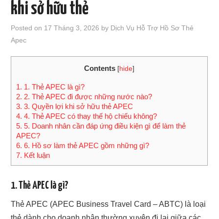
khi sở hữu thẻ
TƯ VẤN THẺ APEC
Posted on
17 Tháng 3, 2026
by
Dịch Vụ Hỗ Trợ Hồ Sơ Thẻ
Apec
TƯ VẤN THẺ APEC CÁC TỈNH
Contents
[
hide
]
BẢNG PHÍ
1.
1. Thẻ APEC là gì?
KIẾN THỨC THẺ APEC
2.
2. Thẻ APEC đi được những nước nào?
3.
3. Quyền lợi khi sở hữu thẻ APEC
4.
4. Thẻ APEC có thay thế hộ chiếu không?
TƯ VẤN HỘ CHIẾU
5.
5. Doanh nhân cần đáp ứng điều kiện gì để làm thẻ
APEC?
LIÊN HỆ
6.
6. Hồ sơ làm thẻ APEC gồm những gì?
7.
Kết luận
1. Thẻ APEC là gì?
Thẻ APEC (APEC Business Travel Card – ABTC) là loại
thẻ dành cho doanh nhân thường xuyên đi lại giữa các