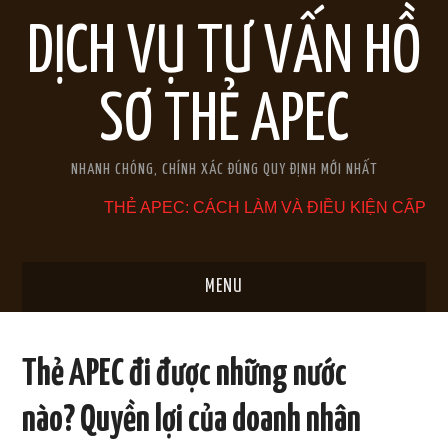
DỊCH VỤ TƯ VẤN HỒ
SƠ THẺ APEC
NHANH CHÓNG, CHÍNH XÁC ĐÚNG QUY ĐỊNH MỚI NHẤT
THẺ APEC: CÁCH LÀM VÀ ĐIỀU KIỆN CẤP
MENU
TRANG CHỦ
Thẻ APEC đi được những nước
GIỚI THIỆU
nào? Quyền lợi của doanh nhân
THẺ APEC