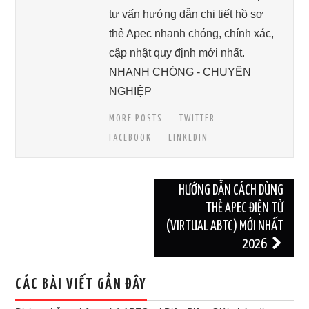
tư vấn hướng dẫn chi tiết hồ sơ
thẻ Apec nhanh chóng, chính xác,
cập nhật quy định mới nhất.
NHANH CHÓNG - CHUYÊN
NGHIỆP
MORE POSTS
TWITTER
FACEBOOK
LINKEDIN
Post
HƯỚNG DẪN CÁCH DÙNG
navigation
THẺ APEC ĐIỆN TỬ
(VIRTUAL ABTC) MỚI NHẤT
2026
CÁC BÀI VIẾT GẦN ĐÂY