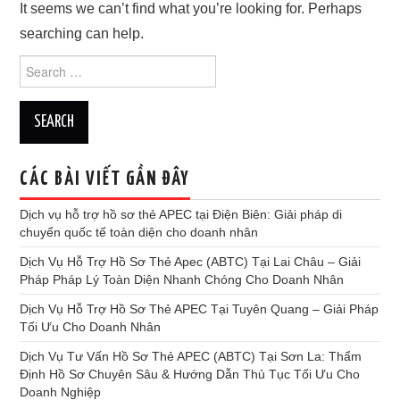
It seems we can’t find what you’re looking for. Perhaps
searching can help.
TƯ VẤN THẺ APEC
Search
for:
TƯ VẤN THẺ APEC CÁC TỈNH
BẢNG PHÍ
KIẾN THỨC THẺ APEC
CÁC BÀI VIẾT GẦN ĐÂY
Dịch vụ hỗ trợ hồ sơ thẻ APEC tại Điện Biên: Giải pháp di
TƯ VẤN HỘ CHIẾU
chuyển quốc tế toàn diện cho doanh nhân
Dịch Vụ Hỗ Trợ Hồ Sơ Thẻ Apec (ABTC) Tại Lai Châu – Giải
LIÊN HỆ
Pháp Pháp Lý Toàn Diện Nhanh Chóng Cho Doanh Nhân
Dịch Vụ Hỗ Trợ Hồ Sơ Thẻ APEC Tại Tuyên Quang – Giải Pháp
Tối Ưu Cho Doanh Nhân
Dịch Vụ Tư Vấn Hồ Sơ Thẻ APEC (ABTC) Tại Sơn La: Thẩm
Định Hồ Sơ Chuyên Sâu & Hướng Dẫn Thủ Tục Tối Ưu Cho
Doanh Nghiệp