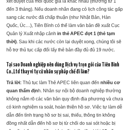
xét duyệt của mỗi quốc gia là khác nhau (thường từ 1
đến 3 tháng). Nếu doanh nhân đang có lịch công tác gấp
sang các nước đã chấp thuận (như Nhật Bản, Hàn
Quốc, Úc…), Tiên Bình có thể làm văn bản đề xuất Cục
Quản lý Xuất nhập cảnh
in thẻ APEC đợt 1 (thẻ tạm
thời)
. Sau khi các nước còn lại duyệt xong, chúng tôi sẽ
hỗ trợ thủ tục cấp đổi lấy thẻ bản đầy đủ đủ 19 nước.
Tại sao Doanh nghiệp nên dùng Dịch vụ trọn gói của Tiên Bình
Co.,Ltd thay vì tự cử nhân sự pháp chế đi làm?
Trả lời:
Thủ tục làm Thẻ APEC liên quan đến
nhiều cơ
quan thẩm địn
h. Nhân sự nội bộ doanh nghiệp thường
không nắm rõ các văn bản quy định địa phương và chưa
có kinh nghiệm ra soát, hoàn thiện hồ sơ. Việc tự làm dễ
dẫn đến tình trạng hồ sơ bị sai, thiếu, thông tin không
đồng nhất dẫn đến hồ sơ bị từ chối do sai sót hoặc bị