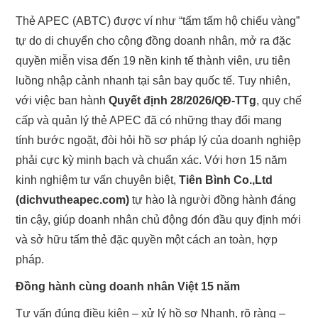
Thẻ APEC (ABTC) được ví như “tấm tấm hộ chiếu vàng”
TƯ VẤN THẺ APEC
tự do di chuyển cho cộng đồng doanh nhân, mở ra đặc
quyền miễn visa đến 19 nền kinh tế thành viên, ưu tiên
TƯ VẤN THẺ APEC CÁC TỈNH
luồng nhập cảnh nhanh tại sân bay quốc tế. Tuy nhiên,
với việc ban hành
Quyết định 28/2026/QĐ-TTg
, quy chế
BẢNG PHÍ
cấp và quản lý thẻ APEC đã có những thay đổi mang
KIẾN THỨC THẺ APEC
tính bước ngoặt, đòi hỏi hồ sơ pháp lý của doanh nghiệp
phải cực kỳ minh bạch và chuẩn xác. Với hơn 15 năm
TƯ VẤN HỘ CHIẾU
kinh nghiệm tư vấn chuyên biệt,
Tiên Bình Co.,Ltd
(dichvutheapec.com)
tự hào là người đồng hành đáng
LIÊN HỆ
tin cậy, giúp doanh nhân chủ động đón đầu quy định mới
và sở hữu tấm thẻ đặc quyền một cách an toàn, hợp
pháp.
Đồng hành cùng doanh nhân Việt 15 năm
Tư vấn đúng điều kiện – xử lý hồ sơ Nhanh, rõ ràng –