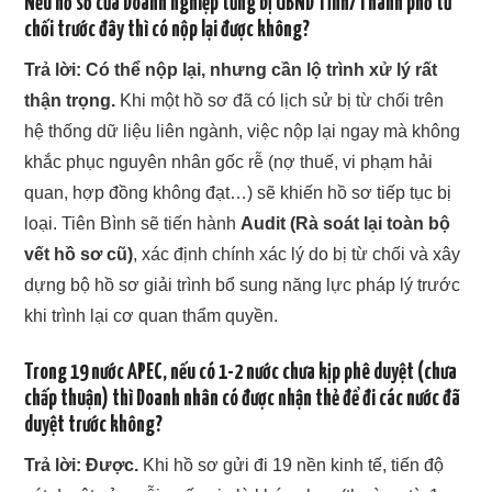
Nếu hồ sơ của Doanh nghiệp từng bị UBND Tỉnh/Thành phố từ
chối trước đây thì có nộp lại được không?
Trả lời:
Có thể nộp lại, nhưng cần lộ trình xử lý rất
thận trọng.
Khi một hồ sơ đã có lịch sử bị từ chối trên
hệ thống dữ liệu liên ngành, việc nộp lại ngay mà không
khắc phục nguyên nhân gốc rễ (nợ thuế, vi phạm hải
quan, hợp đồng không đạt…) sẽ khiến hồ sơ tiếp tục bị
loại. Tiên Bình sẽ tiến hành
Audit (Rà soát lại toàn bộ
vết hồ sơ cũ)
, xác định chính xác lý do bị từ chối và xây
dựng bộ hồ sơ giải trình bổ sung năng lực pháp lý trước
khi trình lại cơ quan thẩm quyền.
Trong 19 nước APEC, nếu có 1-2 nước chưa kịp phê duyệt (chưa
chấp thuận) thì Doanh nhân có được nhận thẻ để đi các nước đã
duyệt trước không?
Trả lời:
Được.
Khi hồ sơ gửi đi 19 nền kinh tế, tiến độ