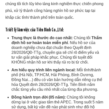
chúng tôi tích lũy kho tàng kinh nghiệm thực chiến phong
phú, xử lý thành công hàng nghìn hồ sơ phức tạp tại
khắp các tỉnh/ thành phố trên toàn quốc.
Triết lý làm việc của Tiên Bình Co.,Ltd:
Trung thực là thước đo cao nhất:
Chúng tôi
Thẩm
định hồ sơ hoàn toàn miễn phí
. Nếu hồ sơ của
doanh nghiệp chưa đạt chuẩn theo Quyết định
28/2026/QĐ-TTg, chuyên gia sẽ chỉ rõ điểm yếu và
tư vấn giải pháp khắc phục. Chúng tôi tuyệt đối
KHÔNG nhận hồ sơ khi thấy rủi ro bị từ chối.
Am hiểu quy trình liên ngành local:
Mỗi tỉnh/thành
phố (Hà Nội, TP.HCM, Hải Phòng, Bình Dương,
Đồng Nai…) đều có văn bản hướng dẫn riêng cụ thể
hóa Quyết định 28/2026/QĐ-TTg. Tiên Bình nắm
chắc từng yêu cầu nhỏ nhất của từng địa phương.
Đồng hành trọn đời (05 năm):
Chúng tôi không
dừng lại ở việc giao tấm thẻ APEC. Trong suốt 5 năm
sử dụng, bất kỳ vấn đề nào phát sinh như đổi hộ