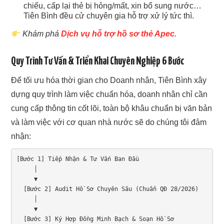
chiếu, cấp lại thẻ bị hỏng/mất, xin bổ sung nước…
Tiên Bình đều cử chuyên gia hỗ trợ xử lý tức thì.
Khám phá
Dịch vụ hỗ trợ hồ sơ thẻ Apec
.
Quy Trình Tư Vấn & Triển Khai Chuyên Nghiệp 6 Bước
Để tối ưu hóa thời gian cho Doanh nhân, Tiên Bình xây
dựng quy trình làm việc chuẩn hóa, doanh nhân chỉ cần
cung cấp thông tin cốt lõi, toàn bộ khâu chuẩn bị văn bản
và làm việc với cơ quan nhà nước sẽ do chúng tôi đảm
nhận:
[Bước 1] Tiếp Nhận & Tư Vấn Ban Đầu

     │

     ▼

  [Bước 2] Audit Hồ Sơ Chuyên Sâu (Chuẩn QĐ 28/2026)

     │

     ▼

  [Bước 3] Ký Hợp Đồng Minh Bạch & Soạn Hồ Sơ
