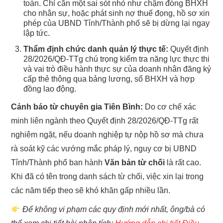
toàn. Chỉ cần một sai sót nhỏ như chậm đóng BHXH
cho nhân sự, hoặc phát sinh nợ thuế đọng, hồ sơ xin
phép của UBND Tỉnh/Thành phố sẽ bị dừng lại ngay
lập tức.
Thẩm định chức danh quản lý thực tế:
Quyết định
28/2026/QĐ-TTg chú trọng kiểm tra năng lực thực thi
và vai trò điều hành thực sự của doanh nhân đăng ký
cấp thẻ thông qua bảng lương, sổ BHXH và hợp
đồng lao động.
Cảnh báo từ chuyên gia Tiên Bình:
Do cơ chế xác
minh liên ngành theo Quyết định 28/2026/QĐ-TTg rất
nghiêm ngặt, nếu doanh nghiệp tự nộp hồ sơ mà chưa
rà soát kỹ các vướng mắc pháp lý, nguy cơ bị UBND
Tỉnh/Thành phố ban hành
Văn bản từ chối
là rất cao.
Khi đã có tên trong danh sách từ chối, việc xin lại trong
các năm tiếp theo sẽ khó khăn gấp nhiều lần.
Để không vi phạm các quy định mới nhất, ông/bà có