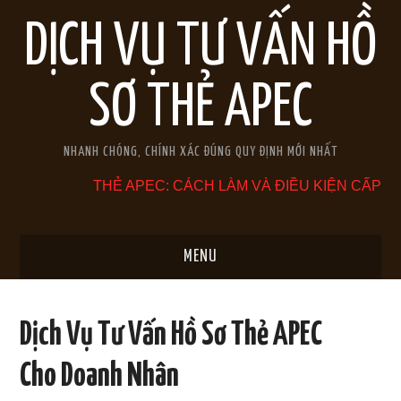
DỊCH VỤ TƯ VẤN HỒ
SƠ THẺ APEC
NHANH CHÓNG, CHÍNH XÁC ĐÚNG QUY ĐỊNH MỚI NHẤT
THẺ APEC: CÁCH LÀM VÀ ĐIỀU KIỆN CẤP
MENU
TRANG CHỦ
Dịch Vụ Tư Vấn Hồ Sơ Thẻ APEC
GIỚI THIỆU
Cho Doanh Nhân
THẺ APEC