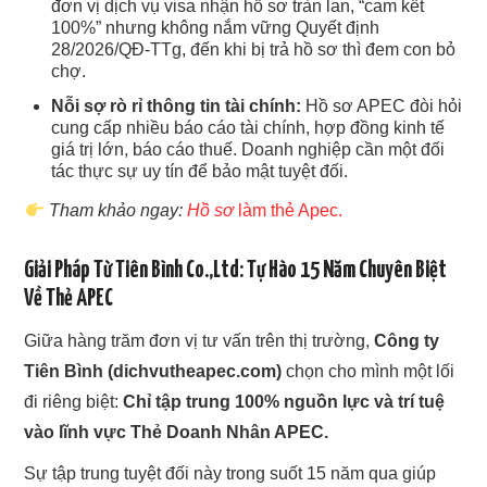
đơn vị dịch vụ visa nhận hồ sơ tràn lan, “cam kết
100%” nhưng không nắm vững Quyết định
28/2026/QĐ-TTg, đến khi bị trả hồ sơ thì đem con bỏ
chợ.
Nỗi sợ rò rỉ thông tin tài chính:
Hồ sơ APEC đòi hỏi
cung cấp nhiều báo cáo tài chính, hợp đồng kinh tế
giá trị lớn, báo cáo thuế. Doanh nghiệp cần một đối
tác thực sự uy tín để bảo mật tuyệt đối.
Tham khảo ngay:
Hồ sơ
làm thẻ Apec.
Giải Pháp Từ Tiên Bình Co.,Ltd: Tự Hào 15 Năm Chuyên Biệt
Về Thẻ APEC
Giữa hàng trăm đơn vị tư vấn trên thị trường,
Công ty
Tiên Bình (dichvutheapec.com)
chọn cho mình một lối
đi riêng biệt:
Chỉ tập trung 100% nguồn lực và trí tuệ
vào lĩnh vực Thẻ Doanh Nhân APEC.
Sự tập trung tuyệt đối này trong suốt 15 năm qua giúp