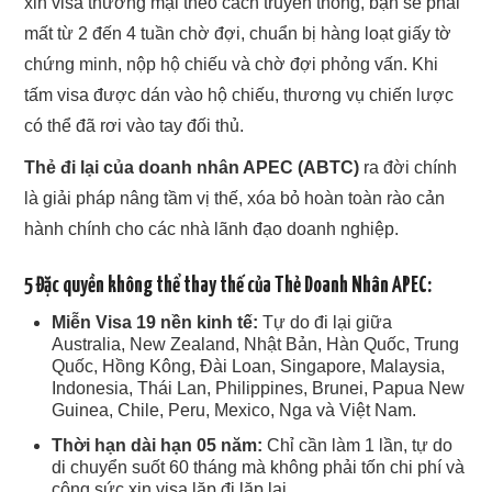
xin visa thương mại theo cách truyền thống, bạn sẽ phải
mất từ 2 đến 4 tuần chờ đợi, chuẩn bị hàng loạt giấy tờ
chứng minh, nộp hộ chiếu và chờ đợi phỏng vấn. Khi
tấm visa được dán vào hộ chiếu, thương vụ chiến lược
có thể đã rơi vào tay đối thủ.
Thẻ đi lại của doanh nhân APEC (ABTC)
ra đời chính
là giải pháp nâng tầm vị thế, xóa bỏ hoàn toàn rào cản
hành chính cho các nhà lãnh đạo doanh nghiệp.
5 Đặc quyền không thể thay thế của Thẻ Doanh Nhân APEC:
Miễn Visa 19 nền kinh tế:
Tự do đi lại giữa
Australia, New Zealand, Nhật Bản, Hàn Quốc, Trung
Quốc, Hồng Kông, Đài Loan, Singapore, Malaysia,
Indonesia, Thái Lan, Philippines, Brunei, Papua New
Guinea, Chile, Peru, Mexico, Nga và Việt Nam.
Thời hạn dài hạn 05 năm:
Chỉ cần làm 1 lần, tự do
di chuyển suốt 60 tháng mà không phải tốn chi phí và
công sức xin visa lặp đi lặp lại.