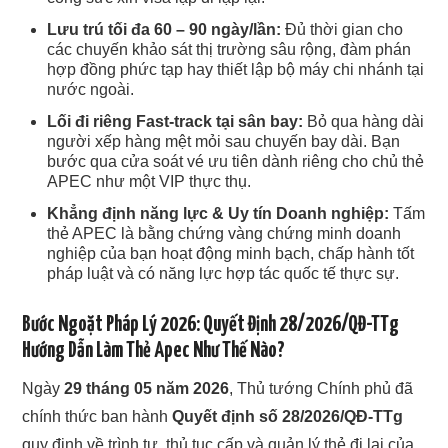
Lưu trú tối đa 60 – 90 ngày/lần:
Đủ thời gian cho
các chuyến khảo sát thị trường sâu rộng, đàm phán
hợp đồng phức tạp hay thiết lập bộ máy chi nhánh tại
nước ngoài.
Lối đi riêng Fast-track tại sân bay:
Bỏ qua hàng dài
người xếp hàng mệt mỏi sau chuyến bay dài. Bạn
bước qua cửa soát vé ưu tiên dành riêng cho chủ thẻ
APEC như một VIP thực thụ.
Khẳng định năng lực & Uy tín Doanh nghiệp:
Tấm
thẻ APEC là bằng chứng vàng chứng minh doanh
nghiệp của bạn hoạt động minh bạch, chấp hành tốt
pháp luật và có năng lực hợp tác quốc tế thực sự.
Bước Ngoặt Pháp Lý 2026: Quyết Định 28/2026/QĐ-TTg
Hướng Dẫn Làm Thẻ Apec Như Thế Nào?
Ngày
29 tháng 05 năm 2026
, Thủ tướng Chính phủ đã
chính thức ban hành
Quyết định số 28/2026/QĐ-TTg
quy định về trình tự, thủ tục cấp và quản lý thẻ đi lại của