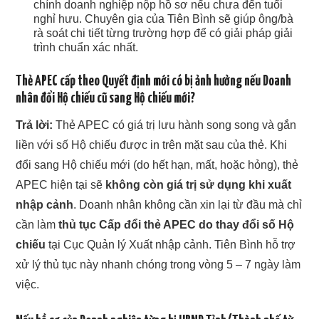
chính doanh nghiệp nộp hồ sơ nếu chưa đến tuổi
nghỉ hưu. Chuyên gia của Tiên Bình sẽ giúp ông/bà
rà soát chi tiết từng trường hợp để có giải pháp giải
trình chuẩn xác nhất.
Thẻ APEC cấp theo Quyết định mới có bị ảnh hưởng nếu Doanh
nhân đổi Hộ chiếu cũ sang Hộ chiếu mới?
Trả lời:
Thẻ APEC có giá trị lưu hành song song và gắn
liền với số Hộ chiếu được in trên mặt sau của thẻ. Khi
đổi sang Hộ chiếu mới (do hết hạn, mất, hoặc hỏng), thẻ
APEC hiện tại sẽ
không còn giá trị sử dụng khi xuất
nhập cảnh
. Doanh nhân không cần xin lại từ đầu mà chỉ
cần làm
thủ tục Cấp đổi thẻ APEC do thay đổi số Hộ
chiếu
tại Cục Quản lý Xuất nhập cảnh. Tiên Bình hỗ trợ
xử lý thủ tục này nhanh chóng trong vòng 5 – 7 ngày làm
việc.