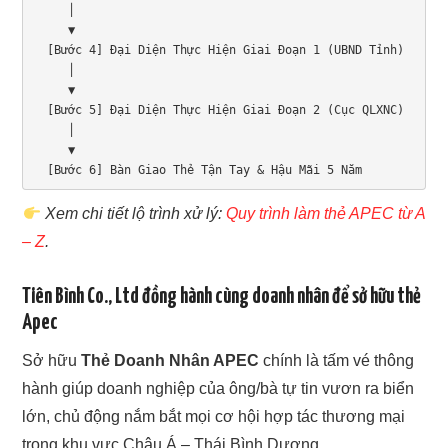
     │

     ▼

  [Bước 4] Đại Diện Thực Hiện Giai Đoạn 1 (UBND Tỉnh)

     │

     ▼

  [Bước 5] Đại Diện Thực Hiện Giai Đoạn 2 (Cục QLXNC)

     │

     ▼

  [Bước 6] Bàn Giao Thẻ Tận Tay & Hậu Mãi 5 Năm
Xem chi tiết lộ trình xử lý:
Quy trình làm thẻ APEC từ A
– Z
.
Tiên Bình Co., Ltd đồng hành cùng doanh nhân để sở hữu thẻ
Apec
Sở hữu
Thẻ Doanh Nhân APEC
chính là tấm vé thông
hành giúp doanh nghiệp của ông/bà tự tin vươn ra biển
lớn, chủ động nắm bắt mọi cơ hội hợp tác thương mại
trong khu vực Châu Á – Thái Bình Dương.