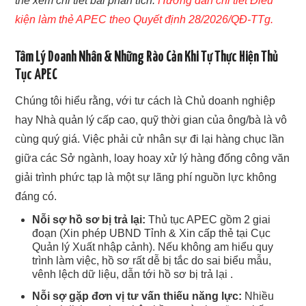
thể xem chi tiết bài phân tích:
Hướng dẫn chi tiết Điều
kiện làm thẻ APEC theo Quyết định 28/2026/QĐ-TTg.
Tâm Lý Doanh Nhân & Những Rào Cản Khi Tự Thực Hiện Thủ
Tục APEC
Chúng tôi hiểu rằng, với tư cách là Chủ doanh nghiệp
hay Nhà quản lý cấp cao, quỹ thời gian của ông/bà là vô
cùng quý giá. Việc phải cử nhân sự đi lại hàng chục lần
giữa các Sở ngành, loay hoay xử lý hàng đống công văn
giải trình phức tạp là một sự lãng phí nguồn lực không
đáng có.
Nỗi sợ hồ sơ bị trả lại:
Thủ tục APEC gồm 2 giai
đoạn (Xin phép UBND Tỉnh & Xin cấp thẻ tại Cục
Quản lý Xuất nhập cảnh). Nếu không am hiểu quy
trình làm việc, hồ sơ rất dễ bị tắc do sai biểu mẫu,
vênh lệch dữ liệu, dẫn tới hồ sơ bị trả lại .
Nỗi sợ gặp đơn vị tư vấn thiếu năng lực:
Nhiều