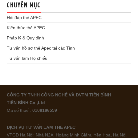
CHUYÊN MỤC
Hỏi đáp thẻ APEC
Kiến thức thẻ APEC
Pháp lý & Quy định
Tư vấn hồ sơ thẻ Apec tại các Tỉnh
Tư vấn làm Hộ chiếu
CÔNG TY TNHH CÔNG NGHỆ VÀ DVTM TIÊN BÌNH
TIÊN BÌNH Co.,Ltd
Mã số thuế :
0106166559
DỊCH VỤ TƯ VẤN LÀM THẺ APEC
VPGD Hà Nội: Nhà N2A, Hoàng Minh Giám, Yên Hoà, Hà Nội.