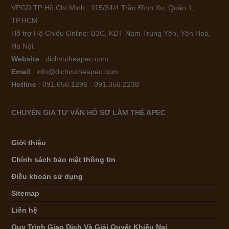
VPGD TP Hồ Chí Minh : 115/34/4 Trần Đình Xu, Quận 1,
TP.HCM
Hỗ trợ Hộ Chiếu Online: B3C, KĐT Nam Trung Yên, Yên Hoà,
Hà Nội.
Website
: dichvutheapec.com
Email
: info@dichvutheapec.com
Hotline
: 091.656.1296 - 091.356.2238
CHUYÊN GIA TƯ VẤN HỒ SƠ LÀM THẺ APEC
Giới thiệu
Chính sách bảo mật thông tin
Điều khoản sử dụng
Sitemap
Liên hệ
Quy Trình Giao Dịch Và Giải Quyết Khiếu Nại