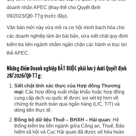
doanh nhân APEC (thay thế cho Quyết định
09/2023/QĐ-TTg trước đây).
Văn bản mới này vừa mở ra cơ hội minh bạch hóa cho
các doanh nghiệp làm ăn bài bản, vừa xiết chặt quy định
kiểm tra liên ngành nhằm ngăn chặn các hành vi trục lợi
thẻ APEC.
Những điểm Doanh nghiệp BẮT BUỘC phải lưu ý dưới Quyết định
28/2026/QĐ-TTg:
Siết chặt tính xác thực của Hợp đồng Thương
mại:
Các hợp đồng xuất nhập khẩu hoặc hợp đồng
cung cấp dịch vụ quốc tế được soi xét kỹ hơn về
chứng từ thanh toán qua ngân hàng (L/C, T/T) và
dòng tiền thực tế.
Đồng bộ dữ liệu Thuế – BHXH – Hải quan:
Hệ
thống kiểm tra liên ngành giữa Công an, Thuế, Bảo
hiểm xã hội và Cục Hải quan đã được số hóa hoàn