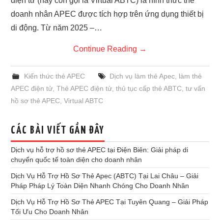
điện tử (hay còn gọi là Virtual ABTC) là hình thức thẻ
doanh nhân APEC được tích hợp trên ứng dụng thiết bị
di động. Từ năm 2025 –…
Continue Reading
→
Kiến thức thẻ APEC
Dịch vụ làm thẻ Apec
,
làm thẻ
APEC điện tử
,
Thẻ APEC điện tử
,
thủ tục cấp thẻ ABTC
,
tư vấn
hồ sơ thẻ APEC
,
Virtual ABTC
CÁC BÀI VIẾT GẦN ĐÂY
Dịch vụ hỗ trợ hồ sơ thẻ APEC tại Điện Biên: Giải pháp di
chuyển quốc tế toàn diện cho doanh nhân
Dịch Vụ Hỗ Trợ Hồ Sơ Thẻ Apec (ABTC) Tại Lai Châu – Giải
Pháp Pháp Lý Toàn Diện Nhanh Chóng Cho Doanh Nhân
Dịch Vụ Hỗ Trợ Hồ Sơ Thẻ APEC Tại Tuyên Quang – Giải Pháp
Tối Ưu Cho Doanh Nhân