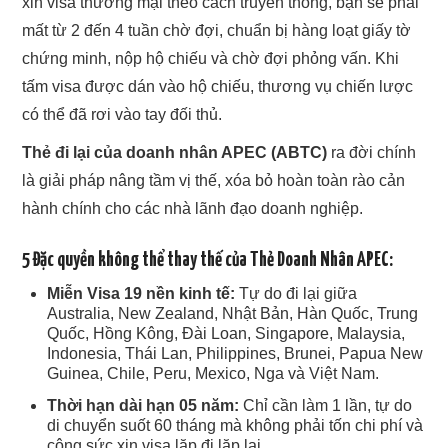
xin visa thương mại theo cách truyền thống, bạn sẽ phải
mất từ 2 đến 4 tuần chờ đợi, chuẩn bị hàng loạt giấy tờ
chứng minh, nộp hộ chiếu và chờ đợi phỏng vấn. Khi
tấm visa được dán vào hộ chiếu, thương vụ chiến lược
có thể đã rơi vào tay đối thủ.
Thẻ đi lại của doanh nhân APEC (ABTC)
ra đời chính
là giải pháp nâng tầm vị thế, xóa bỏ hoàn toàn rào cản
hành chính cho các nhà lãnh đạo doanh nghiệp.
5 Đặc quyền không thể thay thế của Thẻ Doanh Nhân APEC:
Miễn Visa 19 nền kinh tế:
Tự do đi lại giữa
Australia, New Zealand, Nhật Bản, Hàn Quốc, Trung
Quốc, Hồng Kông, Đài Loan, Singapore, Malaysia,
Indonesia, Thái Lan, Philippines, Brunei, Papua New
Guinea, Chile, Peru, Mexico, Nga và Việt Nam.
Thời hạn dài hạn 05 năm:
Chỉ cần làm 1 lần, tự do
di chuyển suốt 60 tháng mà không phải tốn chi phí và
công sức xin visa lặp đi lặp lại.