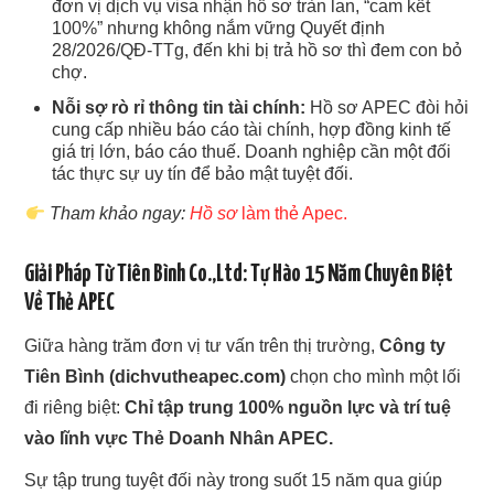
đơn vị dịch vụ visa nhận hồ sơ tràn lan, “cam kết
100%” nhưng không nắm vững Quyết định
28/2026/QĐ-TTg, đến khi bị trả hồ sơ thì đem con bỏ
chợ.
Nỗi sợ rò rỉ thông tin tài chính:
Hồ sơ APEC đòi hỏi
cung cấp nhiều báo cáo tài chính, hợp đồng kinh tế
giá trị lớn, báo cáo thuế. Doanh nghiệp cần một đối
tác thực sự uy tín để bảo mật tuyệt đối.
Tham khảo ngay:
Hồ sơ
làm thẻ Apec.
Giải Pháp Từ Tiên Bình Co.,Ltd: Tự Hào 15 Năm Chuyên Biệt
Về Thẻ APEC
Giữa hàng trăm đơn vị tư vấn trên thị trường,
Công ty
Tiên Bình (dichvutheapec.com)
chọn cho mình một lối
đi riêng biệt:
Chỉ tập trung 100% nguồn lực và trí tuệ
vào lĩnh vực Thẻ Doanh Nhân APEC.
Sự tập trung tuyệt đối này trong suốt 15 năm qua giúp