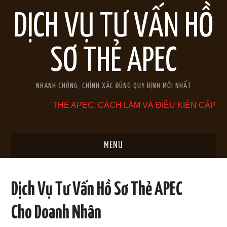
DỊCH VỤ TƯ VẤN HỒ
SƠ THẺ APEC
NHANH CHÓNG, CHÍNH XÁC ĐÚNG QUY ĐỊNH MỚI NHẤT
THẺ APEC: CÁCH LÀM VÀ ĐIỀU KIỆN CẤP
MENU
TRANG CHỦ
Dịch Vụ Tư Vấn Hồ Sơ Thẻ APEC
GIỚI THIỆU
Cho Doanh Nhân
THẺ APEC