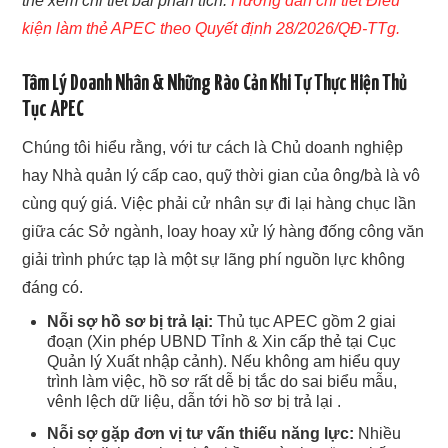
thể xem chi tiết bài phân tích:
Hướng dẫn chi tiết Điều
kiện làm thẻ APEC theo Quyết định 28/2026/QĐ-TTg.
Tâm Lý Doanh Nhân & Những Rào Cản Khi Tự Thực Hiện Thủ
Tục APEC
Chúng tôi hiểu rằng, với tư cách là Chủ doanh nghiệp
hay Nhà quản lý cấp cao, quỹ thời gian của ông/bà là vô
cùng quý giá. Việc phải cử nhân sự đi lại hàng chục lần
giữa các Sở ngành, loay hoay xử lý hàng đống công văn
giải trình phức tạp là một sự lãng phí nguồn lực không
đáng có.
Nỗi sợ hồ sơ bị trả lại:
Thủ tục APEC gồm 2 giai
đoạn (Xin phép UBND Tỉnh & Xin cấp thẻ tại Cục
Quản lý Xuất nhập cảnh). Nếu không am hiểu quy
trình làm việc, hồ sơ rất dễ bị tắc do sai biểu mẫu,
vênh lệch dữ liệu, dẫn tới hồ sơ bị trả lại .
Nỗi sợ gặp đơn vị tư vấn thiếu năng lực:
Nhiều