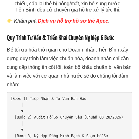
chiếu, cấp lại thẻ bị hỏng/mất, xin bổ sung nước…
Tiên Bình đều cử chuyên gia hỗ trợ xử lý tức thì.
Khám phá
Dịch vụ hỗ trợ hồ sơ thẻ Apec
.
Quy Trình Tư Vấn & Triển Khai Chuyên Nghiệp 6 Bước
Để tối ưu hóa thời gian cho Doanh nhân, Tiên Bình xây
dựng quy trình làm việc chuẩn hóa, doanh nhân chỉ cần
cung cấp thông tin cốt lõi, toàn bộ khâu chuẩn bị văn bản
và làm việc với cơ quan nhà nước sẽ do chúng tôi đảm
nhận:
[Bước 1] Tiếp Nhận & Tư Vấn Ban Đầu

     │

     ▼

  [Bước 2] Audit Hồ Sơ Chuyên Sâu (Chuẩn QĐ 28/2026)

     │

     ▼

  [Bước 3] Ký Hợp Đồng Minh Bạch & Soạn Hồ Sơ
