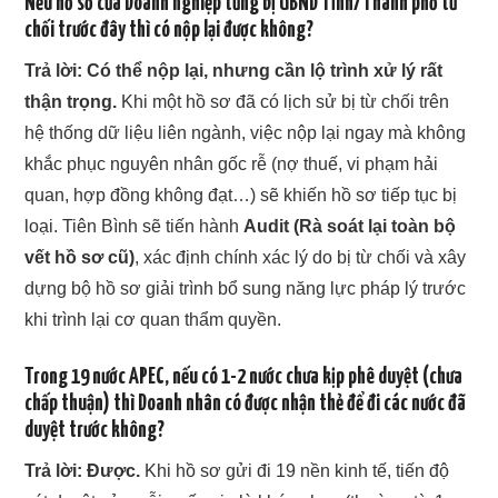
Nếu hồ sơ của Doanh nghiệp từng bị UBND Tỉnh/Thành phố từ
chối trước đây thì có nộp lại được không?
Trả lời:
Có thể nộp lại, nhưng cần lộ trình xử lý rất
thận trọng.
Khi một hồ sơ đã có lịch sử bị từ chối trên
hệ thống dữ liệu liên ngành, việc nộp lại ngay mà không
khắc phục nguyên nhân gốc rễ (nợ thuế, vi phạm hải
quan, hợp đồng không đạt…) sẽ khiến hồ sơ tiếp tục bị
loại. Tiên Bình sẽ tiến hành
Audit (Rà soát lại toàn bộ
vết hồ sơ cũ)
, xác định chính xác lý do bị từ chối và xây
dựng bộ hồ sơ giải trình bổ sung năng lực pháp lý trước
khi trình lại cơ quan thẩm quyền.
Trong 19 nước APEC, nếu có 1-2 nước chưa kịp phê duyệt (chưa
chấp thuận) thì Doanh nhân có được nhận thẻ để đi các nước đã
duyệt trước không?
Trả lời:
Được.
Khi hồ sơ gửi đi 19 nền kinh tế, tiến độ