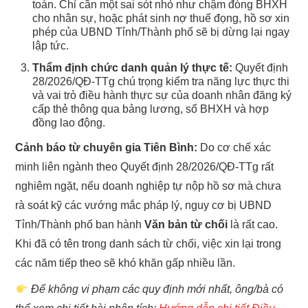
toàn. Chỉ cần một sai sót nhỏ như chậm đóng BHXH
cho nhân sự, hoặc phát sinh nợ thuế đọng, hồ sơ xin
phép của UBND Tỉnh/Thành phố sẽ bị dừng lại ngay
lập tức.
Thẩm định chức danh quản lý thực tế:
Quyết định
28/2026/QĐ-TTg chú trọng kiểm tra năng lực thực thi
và vai trò điều hành thực sự của doanh nhân đăng ký
cấp thẻ thông qua bảng lương, sổ BHXH và hợp
đồng lao động.
Cảnh báo từ chuyên gia Tiên Bình:
Do cơ chế xác
minh liên ngành theo Quyết định 28/2026/QĐ-TTg rất
nghiêm ngặt, nếu doanh nghiệp tự nộp hồ sơ mà chưa
rà soát kỹ các vướng mắc pháp lý, nguy cơ bị UBND
Tỉnh/Thành phố ban hành
Văn bản từ chối
là rất cao.
Khi đã có tên trong danh sách từ chối, việc xin lại trong
các năm tiếp theo sẽ khó khăn gấp nhiều lần.
Để không vi phạm các quy định mới nhất, ông/bà có