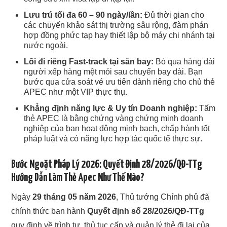
Lưu trú tối đa 60 – 90 ngày/lần:
Đủ thời gian cho
các chuyến khảo sát thị trường sâu rộng, đàm phán
hợp đồng phức tạp hay thiết lập bộ máy chi nhánh tại
nước ngoài.
Lối đi riêng Fast-track tại sân bay:
Bỏ qua hàng dài
người xếp hàng mệt mỏi sau chuyến bay dài. Bạn
bước qua cửa soát vé ưu tiên dành riêng cho chủ thẻ
APEC như một VIP thực thụ.
Khẳng định năng lực & Uy tín Doanh nghiệp:
Tấm
thẻ APEC là bằng chứng vàng chứng minh doanh
nghiệp của bạn hoạt động minh bạch, chấp hành tốt
pháp luật và có năng lực hợp tác quốc tế thực sự.
Bước Ngoặt Pháp Lý 2026: Quyết Định 28/2026/QĐ-TTg
Hướng Dẫn Làm Thẻ Apec Như Thế Nào?
Ngày
29 tháng 05 năm 2026
, Thủ tướng Chính phủ đã
chính thức ban hành
Quyết định số 28/2026/QĐ-TTg
quy định về trình tự, thủ tục cấp và quản lý thẻ đi lại của