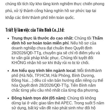
chúng tôi tích lũy kho tàng kinh nghiệm thực chiến phong
phú, xử lý thành công hàng nghìn hồ sơ phức tạp tại
khắp các tỉnh/ thành phố trên toàn quốc.
Triết lý làm việc của Tiên Bình Co.,Ltd:
Trung thực là thước đo cao nhất:
Chúng tôi
Thẩm
định hồ sơ hoàn toàn miễn phí
. Nếu hồ sơ của
doanh nghiệp chưa đạt chuẩn theo Quyết định
28/2026/QĐ-TTg, chuyên gia sẽ chỉ rõ điểm yếu và
tư vấn giải pháp khắc phục. Chúng tôi tuyệt đối
KHÔNG nhận hồ sơ khi thấy rủi ro bị từ chối.
Am hiểu quy trình liên ngành local:
Mỗi tỉnh/thành
phố (Hà Nội, TP.HCM, Hải Phòng, Bình Dương,
Đồng Nai…) đều có văn bản hướng dẫn riêng cụ thể
hóa Quyết định 28/2026/QĐ-TTg. Tiên Bình nắm
chắc từng yêu cầu nhỏ nhất của từng địa phương.
Đồng hành trọn đời (05 năm):
Chúng tôi không
dừng lại ở việc giao tấm thẻ APEC. Trong suốt 5 năm
sử dụng, bất kỳ vấn đề nào phát sinh như đổi hộ