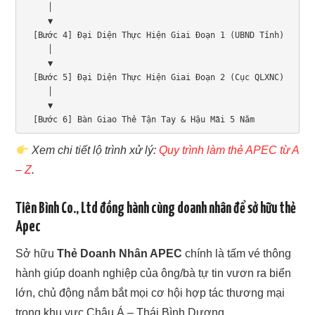
     │

     ▼

  [Bước 4] Đại Diện Thực Hiện Giai Đoạn 1 (UBND Tỉnh)

     │

     ▼

  [Bước 5] Đại Diện Thực Hiện Giai Đoạn 2 (Cục QLXNC)

     │

     ▼

  [Bước 6] Bàn Giao Thẻ Tận Tay & Hậu Mãi 5 Năm
Xem chi tiết lộ trình xử lý:
Quy trình làm thẻ APEC từ A
– Z
.
Tiên Bình Co., Ltd đồng hành cùng doanh nhân để sở hữu thẻ
Apec
Sở hữu
Thẻ Doanh Nhân APEC
chính là tấm vé thông
hành giúp doanh nghiệp của ông/bà tự tin vươn ra biển
lớn, chủ động nắm bắt mọi cơ hội hợp tác thương mại
trong khu vực Châu Á – Thái Bình Dương.