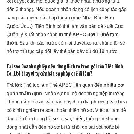
xét duyệt của mỗi quốc gia là khác nhau (thường từ 1
đến 3 tháng). Nếu doanh nhân đang có lịch công tác gấp
sang các nước đã chấp thuận (như Nhật Bản, Hàn
Quốc, Úc…), Tiên Bình có thể làm văn bản đề xuất Cục
Quản lý Xuất nhập cảnh
in thẻ APEC đợt 1 (thẻ tạm
thời)
. Sau khi các nước còn lại duyệt xong, chúng tôi sẽ
hỗ trợ thủ tục cấp đổi lấy thẻ bản đầy đủ đủ 19 nước.
Tại sao Doanh nghiệp nên dùng Dịch vụ trọn gói của Tiên Bình
Co.,Ltd thay vì tự cử nhân sự pháp chế đi làm?
Trả lời:
Thủ tục làm Thẻ APEC liên quan đến
nhiều cơ
quan thẩm địn
h. Nhân sự nội bộ doanh nghiệp thường
không nắm rõ các văn bản quy định địa phương và chưa
có kinh nghiệm ra soát, hoàn thiện hồ sơ. Việc tự làm dễ
dẫn đến tình trạng hồ sơ bị sai, thiếu, thông tin không
đồng nhất dẫn đến hồ sơ bị từ chối do sai sót hoặc bị