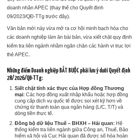
doanh nhân APEC (thay thế cho Quyết định
09/2023/QĐ-TTg trước đây).
Văn bản mới này vừa mở ra cơ hội minh bạch hóa cho
các doanh nghiệp làm ăn bài bản, vừa xiết chặt quy định
kiểm tra liên ngành nhằm ngăn chặn các hành vi trục lợi
thẻ APEC.
Những điểm Doanh nghiệp BẮT BUỘC phải lưu ý dưới Quyết định
28/2026/QĐ-TTg:
Siết chặt tính xác thực của Hợp đồng Thương
mại:
Các hợp đồng xuất nhập khẩu hoặc hợp đồng
cung cấp dịch vụ quốc tế được soi xét kỹ hơn về
chứng từ thanh toán qua ngân hàng (L/C, T/T) và
dòng tiền thực tế.
Đồng bộ dữ liệu Thuế – BHXH – Hải quan:
Hệ
thống kiểm tra liên ngành giữa Công an, Thuế, Bảo
hiểm xã hội và Cục Hải quan đã được số hóa hoàn