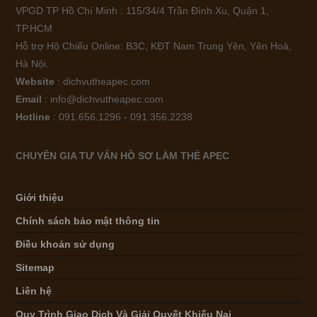
VPGD TP Hồ Chí Minh : 115/34/4 Trần Đình Xu, Quận 1,
TP.HCM
Hỗ trợ Hộ Chiếu Online: B3C, KĐT Nam Trung Yên, Yên Hoà,
Hà Nội.
Website
: dichvutheapec.com
Email
: info@dichvutheapec.com
Hotline
: 091.656.1296 - 091.356.2238
CHUYÊN GIA TƯ VẤN HỒ SƠ LÀM THẺ APEC
Giới thiệu
Chính sách bảo mật thông tin
Điều khoản sử dụng
Sitemap
Liên hệ
Quy Trình Giao Dịch Và Giải Quyết Khiếu Nại