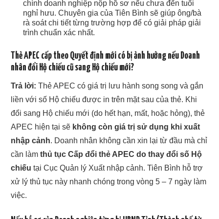
chính doanh nghiệp nộp hồ sơ nếu chưa đến tuổi
nghỉ hưu. Chuyên gia của Tiên Bình sẽ giúp ông/bà
rà soát chi tiết từng trường hợp để có giải pháp giải
trình chuẩn xác nhất.
Thẻ APEC cấp theo Quyết định mới có bị ảnh hưởng nếu Doanh
nhân đổi Hộ chiếu cũ sang Hộ chiếu mới?
Trả lời:
Thẻ APEC có giá trị lưu hành song song và gắn
liền với số Hộ chiếu được in trên mặt sau của thẻ. Khi
đổi sang Hộ chiếu mới (do hết hạn, mất, hoặc hỏng), thẻ
APEC hiện tại sẽ
không còn giá trị sử dụng khi xuất
nhập cảnh
. Doanh nhân không cần xin lại từ đầu mà chỉ
cần làm
thủ tục Cấp đổi thẻ APEC do thay đổi số Hộ
chiếu
tại Cục Quản lý Xuất nhập cảnh. Tiên Bình hỗ trợ
xử lý thủ tục này nhanh chóng trong vòng 5 – 7 ngày làm
việc.