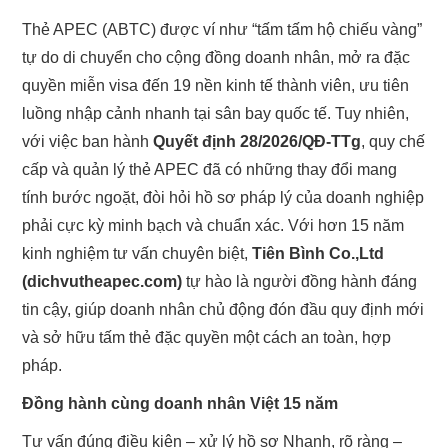
Thẻ APEC (ABTC) được ví như “tấm tấm hộ chiếu vàng”
TƯ VẤN THẺ APEC
tự do di chuyển cho cộng đồng doanh nhân, mở ra đặc
quyền miễn visa đến 19 nền kinh tế thành viên, ưu tiên
TƯ VẤN THẺ APEC CÁC TỈNH
luồng nhập cảnh nhanh tại sân bay quốc tế. Tuy nhiên,
với việc ban hành
Quyết định 28/2026/QĐ-TTg
, quy chế
BẢNG PHÍ
cấp và quản lý thẻ APEC đã có những thay đổi mang
KIẾN THỨC THẺ APEC
tính bước ngoặt, đòi hỏi hồ sơ pháp lý của doanh nghiệp
phải cực kỳ minh bạch và chuẩn xác. Với hơn 15 năm
TƯ VẤN HỘ CHIẾU
kinh nghiệm tư vấn chuyên biệt,
Tiên Bình Co.,Ltd
(dichvutheapec.com)
tự hào là người đồng hành đáng
LIÊN HỆ
tin cậy, giúp doanh nhân chủ động đón đầu quy định mới
và sở hữu tấm thẻ đặc quyền một cách an toàn, hợp
pháp.
Đồng hành cùng doanh nhân Việt 15 năm
Tư vấn đúng điều kiện – xử lý hồ sơ Nhanh, rõ ràng –