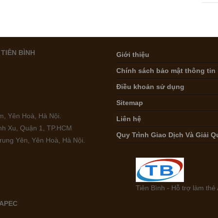
TIÊN BÌNH
Giới thiệu
Chính sách bảo mật thông tin
Điều khoản sử dụng
Sitemap
, Yên Hoà, Hà Nội.
Liên hệ
ình Xu, Quận 1, TP.HCM
Quy Trình Giao Dịch Và Giải Q
rung Yên, Yên Hoà, Hà Nội.
Tiên Bình - Hỗ trợ làm th
 APEC