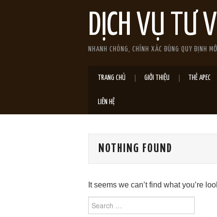
DỊCH VỤ TƯ 
NHANH CHÓNG, CHÍNH XÁC ĐÚNG QUY ĐỊNH M
TRANG CHỦ
GIỚI THIỆU
THẺ APEC
LIÊN HỆ
NOTHING FOUND
It seems we can’t find what you’re lo
Search
for: