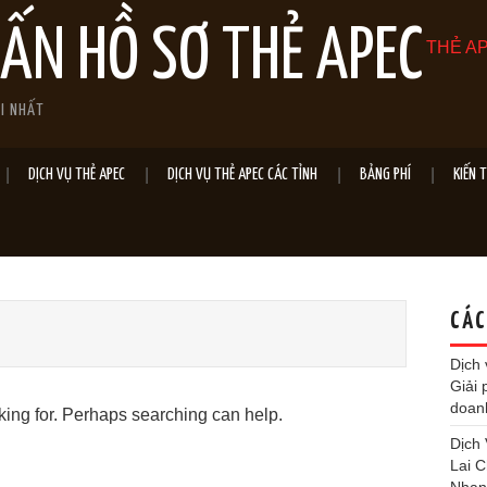
VẤN HỒ SƠ THẺ APEC
THẺ AP
ỚI NHẤT
DỊCH VỤ THẺ APEC
DỊCH VỤ THẺ APEC CÁC TỈNH
BẢNG PHÍ
KIẾN 
CÁC
Dịch 
Giải 
doan
oking for. Perhaps searching can help.
Dịch
Lai 