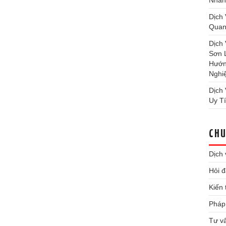
Nhan
Dịch
Quan
Dịch
Sơn 
Hướn
Nghi
Dịch
Uy T
CHU
Dịch 
Hỏi 
Kiến
Pháp 
Tư v