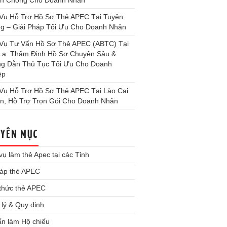
h Chóng Cho Doanh Nhân
 Vụ Hỗ Trợ Hồ Sơ Thẻ APEC Tại Tuyên
g – Giải Pháp Tối Ưu Cho Doanh Nhân
 Vụ Tư Vấn Hồ Sơ Thẻ APEC (ABTC) Tại
La: Thẩm Định Hồ Sơ Chuyên Sâu &
g Dẫn Thủ Tục Tối Ưu Cho Doanh
ệp
 Vụ Hỗ Trợ Hồ Sơ Thẻ APEC Tại Lào Cai
ín, Hỗ Trợ Trọn Gói Cho Doanh Nhân
YÊN MỤC
vụ làm thẻ Apec tại các Tỉnh
đáp thẻ APEC
 thức thẻ APEC
lý & Quy định
ấn làm Hộ chiếu