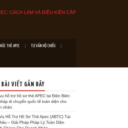
EC: CÁCH LÀM VÀ ĐIỀU KIỆN CẤP
THỨC THẺ APEC
TƯ VẤN HỘ CHIẾU
 BÀI VIẾT GẦN ĐÂY
vụ hỗ trợ hồ sơ thẻ APEC tại Điện Biên:
pháp di chuyển quốc tế toàn diện cho
h nhân
 Vụ Hỗ Trợ Hồ Sơ Thẻ Apec (ABTC) Tại
Châu – Giải Pháp Pháp Lý Toàn Diện