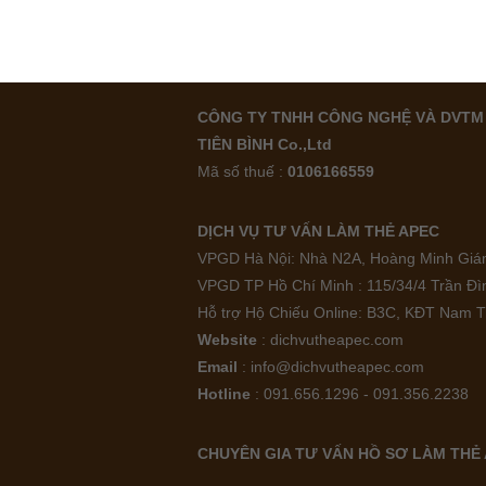
CÔNG TY TNHH CÔNG NGHỆ VÀ DVTM 
TIÊN BÌNH Co.,Ltd
Mã số thuế :
0106166559
DỊCH VỤ TƯ VẤN LÀM THẺ APEC
VPGD Hà Nội: Nhà N2A, Hoàng Minh Giám
VPGD TP Hồ Chí Minh : 115/34/4 Trần Đ
Hỗ trợ Hộ Chiếu Online: B3C, KĐT Nam T
Website
: dichvutheapec.com
Email
: info@dichvutheapec.com
Hotline
: 091.656.1296 - 091.356.2238
CHUYÊN GIA TƯ VẤN HỒ SƠ LÀM THẺ