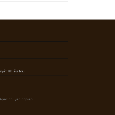
uyết Khiếu Nại
ẻ Apec chuyên nghiệp