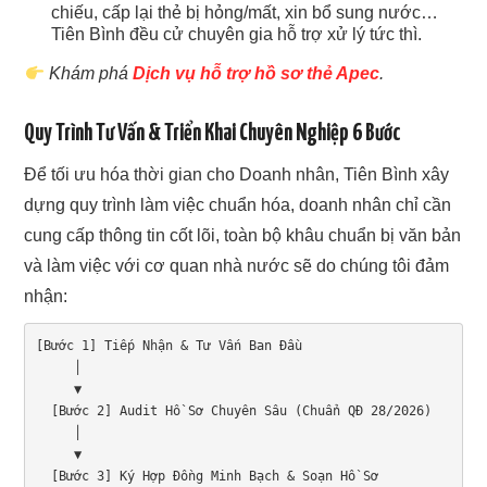
chiếu, cấp lại thẻ bị hỏng/mất, xin bổ sung nước…
Tiên Bình đều cử chuyên gia hỗ trợ xử lý tức thì.
Khám phá
Dịch vụ hỗ trợ hồ sơ thẻ Apec
.
Quy Trình Tư Vấn & Triển Khai Chuyên Nghiệp 6 Bước
Để tối ưu hóa thời gian cho Doanh nhân, Tiên Bình xây
dựng quy trình làm việc chuẩn hóa, doanh nhân chỉ cần
cung cấp thông tin cốt lõi, toàn bộ khâu chuẩn bị văn bản
và làm việc với cơ quan nhà nước sẽ do chúng tôi đảm
nhận:
[Bước 1] Tiếp Nhận & Tư Vấn Ban Đầu

     │

     ▼

  [Bước 2] Audit Hồ Sơ Chuyên Sâu (Chuẩn QĐ 28/2026)

     │

     ▼

  [Bước 3] Ký Hợp Đồng Minh Bạch & Soạn Hồ Sơ
