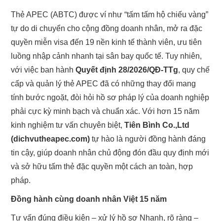
Thẻ APEC (ABTC) được ví như “tấm tấm hộ chiếu vàng”
DỊCH VỤ THẺ APEC
tự do di chuyển cho cộng đồng doanh nhân, mở ra đặc
quyền miễn visa đến 19 nền kinh tế thành viên, ưu tiên
DỊCH VỤ THẺ APEC CÁC TỈNH
luồng nhập cảnh nhanh tại sân bay quốc tế. Tuy nhiên,
với việc ban hành
Quyết định 28/2026/QĐ-TTg
, quy chế
BẢNG PHÍ
cấp và quản lý thẻ APEC đã có những thay đổi mang
KIẾN THỨC THẺ APEC
tính bước ngoặt, đòi hỏi hồ sơ pháp lý của doanh nghiệp
phải cực kỳ minh bạch và chuẩn xác. Với hơn 15 năm
TƯ VẤN HỘ CHIẾU
kinh nghiệm tư vấn chuyên biệt,
Tiên Bình Co.,Ltd
(dichvutheapec.com)
tự hào là người đồng hành đáng
LIÊN HỆ
tin cậy, giúp doanh nhân chủ động đón đầu quy định mới
và sở hữu tấm thẻ đặc quyền một cách an toàn, hợp
pháp.
Đồng hành cùng doanh nhân Việt 15 năm
Tư vấn đúng điều kiện – xử lý hồ sơ Nhanh, rõ ràng –