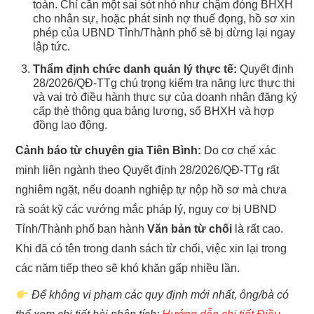
toàn. Chỉ cần một sai sót nhỏ như chậm đóng BHXH
cho nhân sự, hoặc phát sinh nợ thuế đọng, hồ sơ xin
phép của UBND Tỉnh/Thành phố sẽ bị dừng lại ngay
lập tức.
Thẩm định chức danh quản lý thực tế:
Quyết định
28/2026/QĐ-TTg chú trọng kiểm tra năng lực thực thi
và vai trò điều hành thực sự của doanh nhân đăng ký
cấp thẻ thông qua bảng lương, sổ BHXH và hợp
đồng lao động.
Cảnh báo từ chuyên gia Tiên Bình:
Do cơ chế xác
minh liên ngành theo Quyết định 28/2026/QĐ-TTg rất
nghiêm ngặt, nếu doanh nghiệp tự nộp hồ sơ mà chưa
rà soát kỹ các vướng mắc pháp lý, nguy cơ bị UBND
Tỉnh/Thành phố ban hành
Văn bản từ chối
là rất cao.
Khi đã có tên trong danh sách từ chối, việc xin lại trong
các năm tiếp theo sẽ khó khăn gấp nhiều lần.
Để không vi phạm các quy định mới nhất, ông/bà có