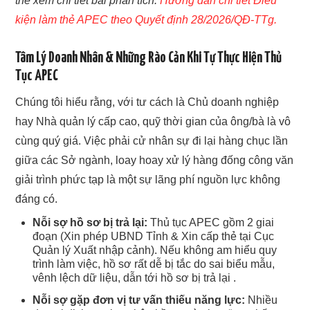
thể xem chi tiết bài phân tích:
Hướng dẫn chi tiết Điều
kiện làm thẻ APEC theo Quyết định 28/2026/QĐ-TTg.
Tâm Lý Doanh Nhân & Những Rào Cản Khi Tự Thực Hiện Thủ
Tục APEC
Chúng tôi hiểu rằng, với tư cách là Chủ doanh nghiệp
hay Nhà quản lý cấp cao, quỹ thời gian của ông/bà là vô
cùng quý giá. Việc phải cử nhân sự đi lại hàng chục lần
giữa các Sở ngành, loay hoay xử lý hàng đống công văn
giải trình phức tạp là một sự lãng phí nguồn lực không
đáng có.
Nỗi sợ hồ sơ bị trả lại:
Thủ tục APEC gồm 2 giai
đoạn (Xin phép UBND Tỉnh & Xin cấp thẻ tại Cục
Quản lý Xuất nhập cảnh). Nếu không am hiểu quy
trình làm việc, hồ sơ rất dễ bị tắc do sai biểu mẫu,
vênh lệch dữ liệu, dẫn tới hồ sơ bị trả lại .
Nỗi sợ gặp đơn vị tư vấn thiếu năng lực:
Nhiều