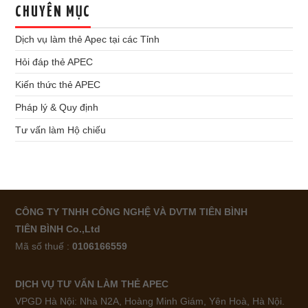
CHUYÊN MỤC
Dịch vụ làm thẻ Apec tại các Tỉnh
Hỏi đáp thẻ APEC
Kiến thức thẻ APEC
Pháp lý & Quy định
Tư vấn làm Hộ chiếu
CÔNG TY TNHH CÔNG NGHỆ VÀ DVTM TIÊN BÌNH
TIÊN BÌNH Co.,Ltd
Mã số thuế :
0106166559
DỊCH VỤ TƯ VẤN LÀM THẺ APEC
VPGD Hà Nội: Nhà N2A, Hoàng Minh Giám, Yên Hoà, Hà Nội.