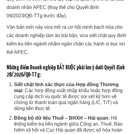
doanh nhân APEC (thay thế cho Quyết định
09/2023/QĐ-TTg trước đây).
Văn bản mới này vừa mở ra cơ hội minh bạch hóa cho
các doanh nghiệp làm ăn bài bản, vừa xiết chặt quy định
kiểm tra liên ngành nhằm ngăn chặn các hành vi trục lợi
thẻ APEC.
Những điểm Doanh nghiệp BẮT BUỘC phải lưu ý dưới Quyết định
28/2026/QĐ-TTg:
Siết chặt tính xác thực của Hợp đồng Thương
mại:
Các hợp đồng xuất nhập khẩu hoặc hợp đồng
cung cấp dịch vụ quốc tế được soi xét kỹ hơn về
chứng từ thanh toán qua ngân hàng (L/C, T/T) và
dòng tiền thực tế.
Đồng bộ dữ liệu Thuế – BHXH – Hải quan:
Hệ
thống kiểm tra liên ngành giữa Công an, Thuế, Bảo
hiểm xã hội và Cục Hải quan đã được số hóa hoàn