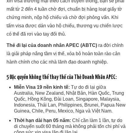
xin visa thương mại theo cách truyền thống, bạn sẽ phải
mất từ 2 đến 4 tuần chờ đợi, chuẩn bị hàng loạt giấy tờ
chứng minh, nộp hộ chiếu và chờ đợi phỏng vấn. Khi
tấm visa được dán vào hộ chiếu, thương vụ chiến lược
có thể đã rơi vào tay đối thủ.
Thẻ đi lại của doanh nhân APEC (ABTC)
ra đời chính
là giải pháp nâng tầm vị thế, xóa bỏ hoàn toàn rào cản
hành chính cho các nhà lãnh đạo doanh nghiệp.
5 Đặc quyền không thể thay thế của Thẻ Doanh Nhân APEC:
Miễn Visa 19 nền kinh tế:
Tự do đi lại giữa
Australia, New Zealand, Nhật Bản, Hàn Quốc, Trung
Quốc, Hồng Kông, Đài Loan, Singapore, Malaysia,
Indonesia, Thái Lan, Philippines, Brunei, Papua New
Guinea, Chile, Peru, Mexico, Nga và Việt Nam.
Thời hạn dài hạn 05 năm:
Chỉ cần làm 1 lần, tự do
di chuyển suốt 60 tháng mà không phải tốn chi phí và
công sức xin visa lặp đi lặp lại.