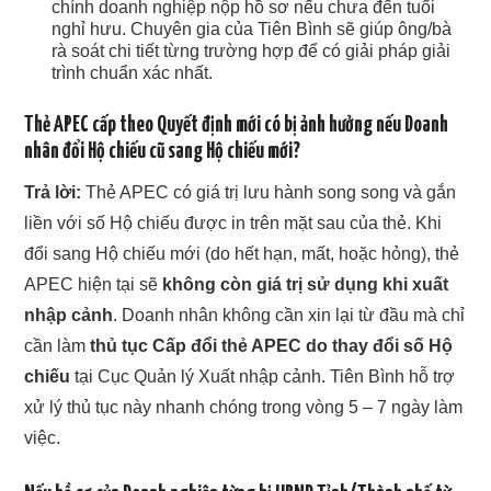
chính doanh nghiệp nộp hồ sơ nếu chưa đến tuổi
nghỉ hưu. Chuyên gia của Tiên Bình sẽ giúp ông/bà
rà soát chi tiết từng trường hợp để có giải pháp giải
trình chuẩn xác nhất.
Thẻ APEC cấp theo Quyết định mới có bị ảnh hưởng nếu Doanh
nhân đổi Hộ chiếu cũ sang Hộ chiếu mới?
Trả lời:
Thẻ APEC có giá trị lưu hành song song và gắn
liền với số Hộ chiếu được in trên mặt sau của thẻ. Khi
đổi sang Hộ chiếu mới (do hết hạn, mất, hoặc hỏng), thẻ
APEC hiện tại sẽ
không còn giá trị sử dụng khi xuất
nhập cảnh
. Doanh nhân không cần xin lại từ đầu mà chỉ
cần làm
thủ tục Cấp đổi thẻ APEC do thay đổi số Hộ
chiếu
tại Cục Quản lý Xuất nhập cảnh. Tiên Bình hỗ trợ
xử lý thủ tục này nhanh chóng trong vòng 5 – 7 ngày làm
việc.