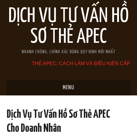
DỊCH VỤ TƯ VẤN HỒ
SƠ THẺ APEC
NHANH CHÓNG, CHÍNH XÁC ĐÚNG QUY ĐỊNH MỚI NHẤT
THẺ APEC: CÁCH LÀM VÀ ĐIỀU KIỆN CẤP
MENU
TRANG CHỦ
Dịch Vụ Tư Vấn Hồ Sơ Thẻ APEC
GIỚI THIỆU
Cho Doanh Nhân
THẺ APEC