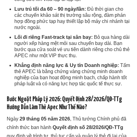
Lưu trú tối đa 60 – 90 ngày/lần:
Đủ thời gian cho
các chuyến khảo sát thị trường sâu rộng, đàm phán
hợp đồng phức tạp hay thiết lập bộ máy chi nhánh tại
nước ngoài.
Lối đi riêng Fast-track tại sân bay:
Bỏ qua hàng dài
người xếp hàng mệt mỏi sau chuyến bay dài. Bạn
bước qua cửa soát vé ưu tiên dành riêng cho chủ thẻ
APEC như một VIP thực thụ.
Khẳng định năng lực & Uy tín Doanh nghiệp:
Tấm
thẻ APEC là bằng chứng vàng chứng minh doanh
nghiệp của bạn hoạt động minh bạch, chấp hành tốt
pháp luật và có năng lực hợp tác quốc tế thực sự.
Bước Ngoặt Pháp Lý 2026: Quyết Định 28/2026/QĐ-TTg
Hướng Dẫn Làm Thẻ Apec Như Thế Nào?
Ngày
29 tháng 05 năm 2026
, Thủ tướng Chính phủ đã
chính thức ban hành
Quyết định số 28/2026/QĐ-TTg
quy định về trình tự, thủ tục cấp và quản lý thẻ đi lại của