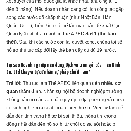
xét duyệt của mỗi quốc gia là khác nhau (thường từ 1
đến 3 tháng). Nếu doanh nhân đang có lịch công tác gấp
sang các nước đã chấp thuận (như Nhật Bản, Hàn
Quốc, Úc…), Tiên Bình có thể làm văn bản đề xuất Cục
Quản lý Xuất nhập cảnh
in thẻ APEC đợt 1 (thẻ tạm
thời)
. Sau khi các nước còn lại duyệt xong, chúng tôi sẽ
hỗ trợ thủ tục cấp đổi lấy thẻ bản đầy đủ đủ 19 nước.
Tại sao Doanh nghiệp nên dùng Dịch vụ trọn gói của Tiên Bình
Co.,Ltd thay vì tự cử nhân sự pháp chế đi làm?
Trả lời:
Thủ tục làm Thẻ APEC liên quan đến
nhiều cơ
quan thẩm địn
h. Nhân sự nội bộ doanh nghiệp thường
không nắm rõ các văn bản quy định địa phương và chưa
có kinh nghiệm ra soát, hoàn thiện hồ sơ. Việc tự làm dễ
dẫn đến tình trạng hồ sơ bị sai, thiếu, thông tin không
đồng nhất dẫn đến hồ sơ bị từ chối do sai sót hoặc bị