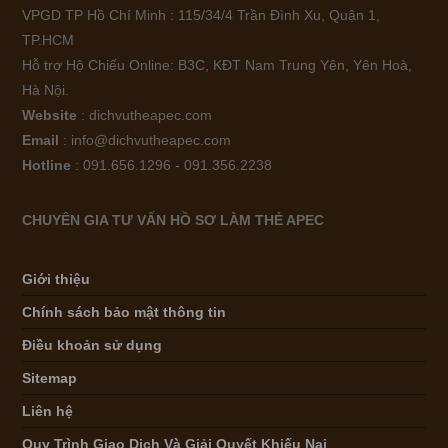
VPGD TP Hồ Chí Minh : 115/34/4 Trần Đình Xu, Quận 1,
TP.HCM
Hỗ trợ Hộ Chiếu Online: B3C, KĐT Nam Trung Yên, Yên Hoà,
Hà Nội.
Website
: dichvutheapec.com
Email
: info@dichvutheapec.com
Hotline
: 091.656.1296 - 091.356.2238
CHUYÊN GIA TƯ VẤN HỒ SƠ LÀM THẺ APEC
Giới thiệu
Chính sách bảo mật thông tin
Điều khoản sử dụng
Sitemap
Liên hệ
Quy Trình Giao Dịch Và Giải Quyết Khiếu Nại