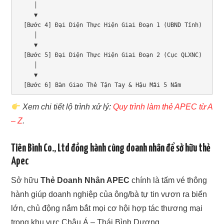
     │

     ▼

  [Bước 4] Đại Diện Thực Hiện Giai Đoạn 1 (UBND Tỉnh)

     │

     ▼

  [Bước 5] Đại Diện Thực Hiện Giai Đoạn 2 (Cục QLXNC)

     │

     ▼

  [Bước 6] Bàn Giao Thẻ Tận Tay & Hậu Mãi 5 Năm
Xem chi tiết lộ trình xử lý:
Quy trình làm thẻ APEC từ A
– Z
.
Tiên Bình Co., Ltd đồng hành cùng doanh nhân để sở hữu thẻ
Apec
Sở hữu
Thẻ Doanh Nhân APEC
chính là tấm vé thông
hành giúp doanh nghiệp của ông/bà tự tin vươn ra biển
lớn, chủ động nắm bắt mọi cơ hội hợp tác thương mại
trong khu vực Châu Á – Thái Bình Dương.