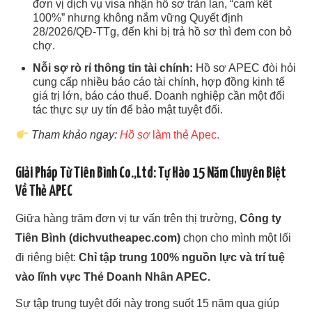
đơn vị dịch vụ visa nhận hồ sơ tràn lan, “cam kết
100%” nhưng không nắm vững Quyết định
28/2026/QĐ-TTg, đến khi bị trả hồ sơ thì đem con bỏ
chợ.
Nỗi sợ rò rỉ thông tin tài chính:
Hồ sơ APEC đòi hỏi
cung cấp nhiều báo cáo tài chính, hợp đồng kinh tế
giá trị lớn, báo cáo thuế. Doanh nghiệp cần một đối
tác thực sự uy tín để bảo mật tuyệt đối.
Tham khảo ngay:
Hồ sơ
làm thẻ Apec.
Giải Pháp Từ Tiên Bình Co.,Ltd: Tự Hào 15 Năm Chuyên Biệt
Về Thẻ APEC
Giữa hàng trăm đơn vị tư vấn trên thị trường,
Công ty
Tiên Bình (dichvutheapec.com)
chọn cho mình một lối
đi riêng biệt:
Chỉ tập trung 100% nguồn lực và trí tuệ
vào lĩnh vực Thẻ Doanh Nhân APEC.
Sự tập trung tuyệt đối này trong suốt 15 năm qua giúp