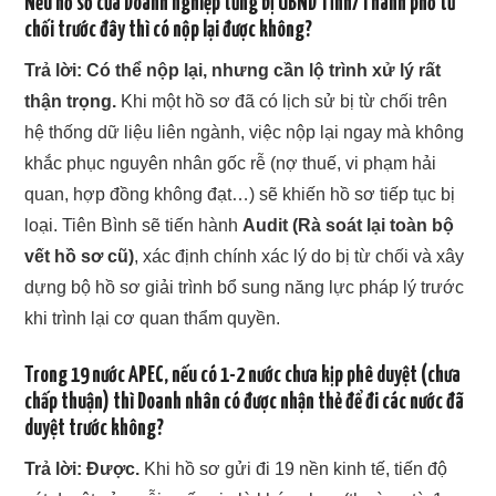
Nếu hồ sơ của Doanh nghiệp từng bị UBND Tỉnh/Thành phố từ
chối trước đây thì có nộp lại được không?
Trả lời:
Có thể nộp lại, nhưng cần lộ trình xử lý rất
thận trọng.
Khi một hồ sơ đã có lịch sử bị từ chối trên
hệ thống dữ liệu liên ngành, việc nộp lại ngay mà không
khắc phục nguyên nhân gốc rễ (nợ thuế, vi phạm hải
quan, hợp đồng không đạt…) sẽ khiến hồ sơ tiếp tục bị
loại. Tiên Bình sẽ tiến hành
Audit (Rà soát lại toàn bộ
vết hồ sơ cũ)
, xác định chính xác lý do bị từ chối và xây
dựng bộ hồ sơ giải trình bổ sung năng lực pháp lý trước
khi trình lại cơ quan thẩm quyền.
Trong 19 nước APEC, nếu có 1-2 nước chưa kịp phê duyệt (chưa
chấp thuận) thì Doanh nhân có được nhận thẻ để đi các nước đã
duyệt trước không?
Trả lời:
Được.
Khi hồ sơ gửi đi 19 nền kinh tế, tiến độ