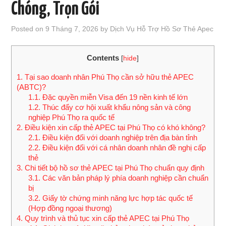
Chóng, Trọn Gói
TƯ VẤN THẺ APEC
Posted on
9 Tháng 7, 2026
by
Dịch Vụ Hỗ Trợ Hồ Sơ Thẻ Apec
TƯ VẤN THẺ APEC CÁC TỈNH
Contents
[
hide
]
BẢNG PHÍ
1.
Tại sao doanh nhân Phú Thọ cần sở hữu thẻ APEC
(ABTC)?
1.1.
Đặc quyền miễn Visa đến 19 nền kinh tế lớn
KIẾN THỨC THẺ APEC
1.2.
Thúc đẩy cơ hội xuất khẩu nông sản và công
nghiệp Phú Thọ ra quốc tế
TƯ VẤN HỘ CHIẾU
2.
Điều kiện xin cấp thẻ APEC tại Phú Thọ có khó không?
2.1.
Điều kiện đối với doanh nghiệp trên địa bàn tỉnh
2.2.
Điều kiện đối với cá nhân doanh nhân đề nghị cấp
LIÊN HỆ
thẻ
3.
Chi tiết bộ hồ sơ thẻ APEC tại Phú Thọ chuẩn quy định
3.1.
Các văn bản pháp lý phía doanh nghiệp cần chuẩn
bị
3.2.
Giấy tờ chứng minh năng lực hợp tác quốc tế
(Hợp đồng ngoại thương)
4.
Quy trình và thủ tục xin cấp thẻ APEC tại Phú Thọ