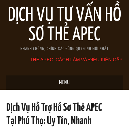
DỊCH VỤ TƯ VẤN HỒ
SƠ THẺ APEC
NHANH CHÓNG, CHÍNH XÁC ĐÚNG QUY ĐỊNH MỚI NHẤT
THẺ APEC: CÁCH LÀM VÀ ĐIỀU KIỆN CẤP
MENU
TRANG CHỦ
Dịch Vụ Hỗ Trợ Hồ Sơ Thẻ APEC
GIỚI THIỆU
Tại Phú Thọ: Uy Tín, Nhanh
THẺ APEC