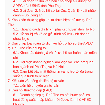
4.1.
Giai đoạn 1: Xin văn bản cho phép sử dụng thẻ
APEC của UBND tỉnh Phú Thọ
4.2.
Giai đoạn 2: Nộp hồ sơ tại Cục Quản lý xuất nhập
cảnh – Bộ Công an
5.
Khó khăn thường gặp khi tự thực hiện thủ tục tại Phú
Thọ
5.1.
Khoảng cách địa lý khi phải di chuyển đến Hà Nội
5.2.
Hồ sơ bị trả về do giải trình số liệu kinh doanh
chưa logic
6.
Giải pháp toàn diện từ dịch vụ hỗ trợ hồ sơ thẻ APEC
tại Phú Thọ của chúng tôi
6.1.
Khảo sát, đánh giá và tối ưu hồ sơ hoàn toàn miễn
phí
6.2.
Đại diện doanh nghiệp làm việc với các cơ quan
ban ngành tại Phú Thọ và Hà Nội
6.3.
Cam kết bảo mật thông tin và hỗ trợ tối đa trong
suốt quá trình thực hiện
7.
Kết luận và thông tin liên hệ tư vấn
7.1.
Liên hệ chuyên gia tư vấn
8.
Câu hỏi thường gặp (FAQ)
8.1.
Doanh nghiệp tại Phú Thọ có bắt buộc phải có
hoạt động xuất nhập khẩu mới được làm thẻ APEC
không?